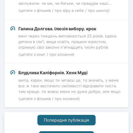
заслужили. чи ми, чи батьки, чи пращури наші...
(цитати з фільмів / про віру в себе / про школу)
Галина Долгова. Ілюзія вибору. крок
мені через тиждень виповнюється 25 років. єдина
дитина в сім'ї, вища освіта, працюю юристом,
отримую свої законні п'ятнадцять тисяч рублів
(цитати з книг / про кохання)
Блудлива Каліфорнія. Хенк Муді
мила, карен. якщо ти читаєш це, то значить, у мене
все ж таки вистачило сміливості відправити листа.
тим краще. ти знаєш мене не дуже добре, але якщо
(цитати з фільмів / про кохання)
Попередня публікація