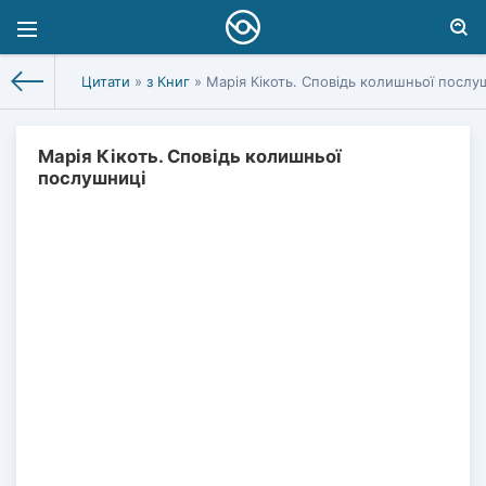
Цитати
»
з Книг
» Марія Кікоть. Сповідь колишньої послу
Марія Кікоть. Сповідь колишньої
послушниці