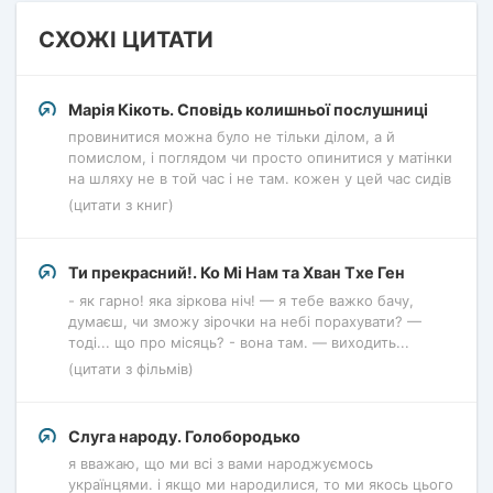
СХОЖІ ЦИТАТИ
Марія Кікоть. Сповідь колишньої послушниці
провинитися можна було не тільки ділом, а й
помислом, і поглядом чи просто опинитися у матінки
на шляху не в той час і не там. кожен у цей час сидів
(цитати з книг)
Ти прекрасний!. Ко Мі Нам та Хван Тхе Ген
- як гарно! яка зіркова ніч! — я тебе важко бачу,
думаєш, чи зможу зірочки на небі порахувати? —
тоді... що про місяць? - вона там. — виходить...
(цитати з фільмів)
Слуга народу. Голобородько
я вважаю, що ми всі з вами народжуємось
українцями. і якщо ми народилися, то ми якось цього