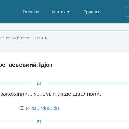
Головна
Контакти
Правила
айлович Достоєвський. Ідіот
стоєвський. Ідіот
 закоханий... я... був інакше щасливий.
©
князь Мишкін