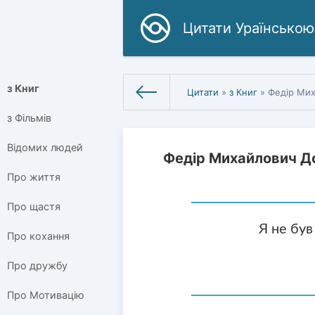
Цитати Ураїнською
з Книг
Цитати
»
з Книг
» Федір Мих
з Фільмів
Відомих людей
Федір Михайлович До
Про життя
Про щастя
Я не був
Про кохання
Про дружбу
Про Мотивацію