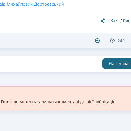
дір Михайлович Достоєвський
з Книг
/
Про
240
Наступна п
і
Гості
, не можуть залишати коментарі до цієї публікації.