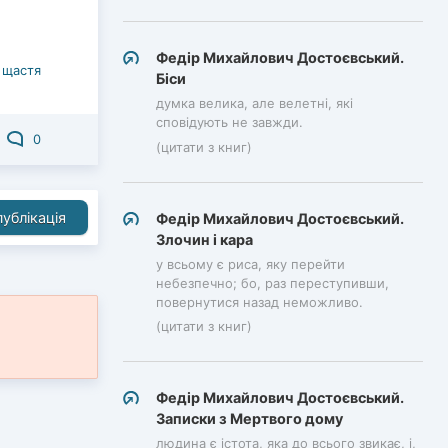
Федір Михайлович Достоєвський.
 щастя
Біси
думка велика, але велетні, які
сповідують не завжди.
0
(цитати з книг)
ублікація
Федір Михайлович Достоєвський.
Злочин і кара
у всьому є риса, яку перейти
небезпечно; бо, раз переступивши,
повернутися назад неможливо.
(цитати з книг)
Федір Михайлович Достоєвський.
Записки з Мертвого дому
людина є істота, яка до всього звикає, і,