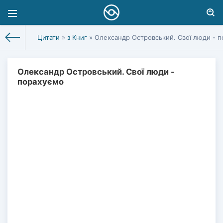
Цитати
»
з Книг
» Олександр Островський. Свої люди - 
Олександр Островський. Свої люди -
порахуємо