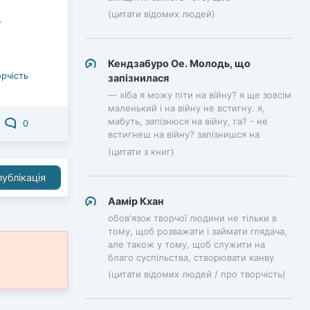
(цитати відомих людей)
Кендзабуро Ое. Молодь, що
рчість
запізнилася
— хіба я можу піти на війну? я ще зовсім
маленький і на війну не встигну. я,
мабуть, запізнюся на війну, га? - не
0
встигнеш на війну? запізнишся на
(цитати з книг)
ублікація
Аамір Кхан
обов'язок творчої людини не тільки в
тому, щоб розважати і займати глядача,
але також у тому, щоб служити на
благо суспільства, створювати канву
(цитати відомих людей / про творчість)