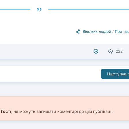
Відомих людей
/
Про тво
222
Наступна п
і
Гості
, не можуть залишати коментарі до цієї публікації.