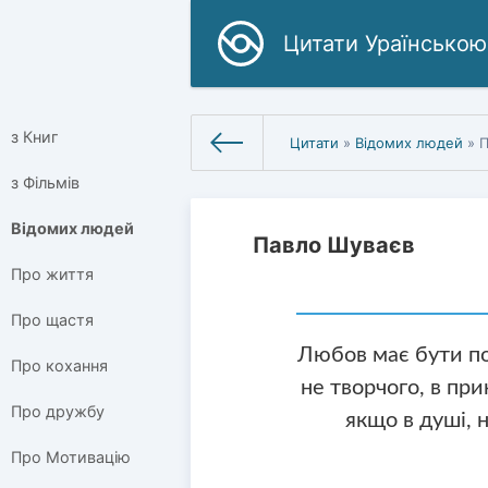
Цитати Ураїнською
з Книг
Цитати
»
Відомих людей
» П
з Фільмів
Відомих людей
Павло Шуваєв
Про життя
Про щастя
Любов має бути по
Про кохання
не творчого, в пр
Про дружбу
якщо в душі, 
Про Мотивацію