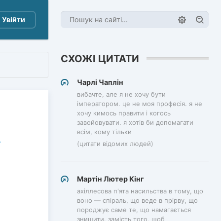
Увійти
СХОЖІ ЦИТАТИ
Чарлі Чаплін
вибачте, але я не хочу бути
імператором. це не моя професія. я не
хочу кимось правити і когось
завойовувати. я хотів би допомагати
всім, кому тільки
(цитати відомих людей)
Мартін Лютер Кінг
ахіллесова п'ята насильства в тому, що
воно — спіраль, що веде в прірву, що
породжує саме те, що намагається
знищити. замість того, щоб