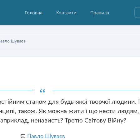
Головна
Контакти
Правила
авло Шуваєв
стійним станом для будь-якої творчої людини. І
инципі, також. Як можна жити і що нести людям,
наприклад, ненависть? Третю Світову Війну?
©
Павло Шуваєв