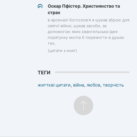
Оскар Пфістер. Християнство та
страх
в арсеналі богослов'я я шукав зброю для
святої війни; шукав засоби, за
допомогою яких євангельська ідея
порятунку могла б перемогти в душах
тих,
(цитати з книг)
ТЕГИ
життєві цитати
,
війна
,
любов
,
творчість