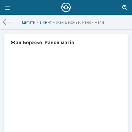
Цитати
»
з Книг
» Жак Бержье. Ранок магів
Жак Бержье. Ранок магів