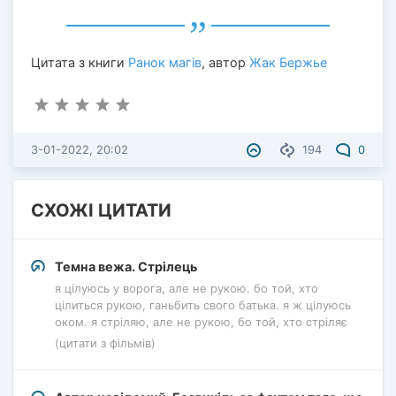
Цитата з книги
Ранок магів
, автор
Жак Бержье
3-01-2022, 20:02
194
0
СХОЖІ ЦИТАТИ
Темна вежа. Стрілець
я цілуюсь у ворога, але не рукою. бо той, хто
цілиться рукою, ганьбить свого батька. я ж цілуюсь
оком. я стріляю, але не рукою, бо той, хто стріляє
(цитати з фільмів)