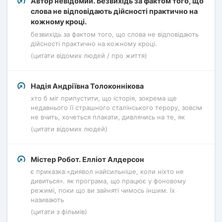
Автор невідомий. Безвихідь за фактом того, що
слова не відповідають дійсності практично на
кожному кроці.
безвихідь за фактом того, що слова не відповідають
дійсності практично на кожному кроці.
(цитати відомих людей / про життя)
Надія Андріївна Толоконнікова
хто б міг припустити, що історія, зокрема ще
недавнього її страшного сталінського терору, зовсім
не вчить, хочеться плакати, дивлячись на те, як
(цитати відомих людей)
Містер Робот. Елліот Алдерсон
є приказка:«диявол найсильніше, коли ніхто не
дивиться». як програма, що працює у фоновому
режимі, поки що ви зайняті чимось іншим. їх
називають
(цитати з фільмів)