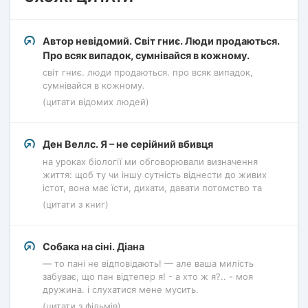
Автор невідомий. Світ гниє. Люди продаються.
Про всяк випадок, сумнівайся в кожному.
світ гниє. люди продаються. про всяк випадок,
сумнівайся в кожному.
(цитати відомих людей)
Ден Веллс. Я – не серійний вбивця
на уроках біології ми обговорювали визначення
життя: щоб ту чи іншу сутність віднести до живих
істот, вона має їсти, дихати, давати потомство та
(цитати з книг)
Собака на сіні. Діана
— то пані не відповідають! — але ваша милість
забуває, що пан відтепер я! - а хто ж я?.. - моя
дружина. і слухатися мене мусить.
(цитати з фільмів)