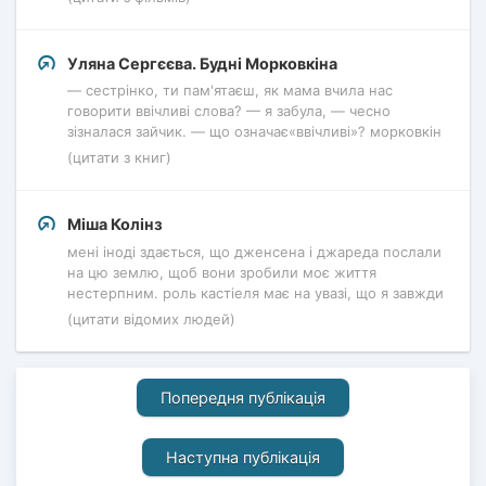
Уляна Сергєєва. Будні Морковкіна
— сестрінко, ти пам'ятаєш, як мама вчила нас
говорити ввічливі слова? — я забула, — чесно
зізналася зайчик. — що означає«ввічливі»? морковкін
(цитати з книг)
Міша Колінз
мені іноді здається, що дженсена і джареда послали
на цю землю, щоб вони зробили моє життя
нестерпним. роль кастіеля має на увазі, що я завжди
(цитати відомих людей)
Попередня публікація
Наступна публікація