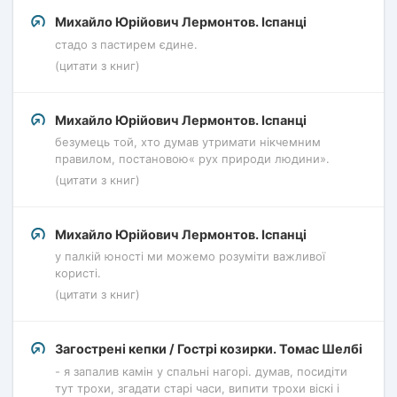
Михайло Юрійович Лермонтов. Іспанці
стадо з пастирем єдине.
(цитати з книг)
Михайло Юрійович Лермонтов. Іспанці
безумець той, хто думав утримати нікчемним
правилом, постановою« рух природи людини».
(цитати з книг)
Михайло Юрійович Лермонтов. Іспанці
у палкій юності ми можемо розуміти важливої ​​
користі.
(цитати з книг)
Загострені кепки / Гострі козирки. Томас Шелбі
- я запалив камін у спальні нагорі. думав, посидіти
тут трохи, згадати старі часи, випити трохи віскі і