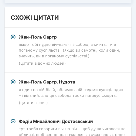
СХОЖІ ЦИТАТИ
Жан-Поль Сартр
якщо тобі нудно віч-на-віч із собою, значить, ти в
поганому суспільстві. (якщо ви самотні, коли один,
значить, ви в поганому суспільстві.)
(цитати відомих людей)
Жан-Поль Сартр. Нудота
я один на цій білій, облямованій садами вулиці. один
– і вільний. але ця свобода трохи нагадує смерть.
(цитати з книг)
Федір Михайлович Достоєвський
тут треба говорити віч-на-віч... щоб душа читалася на
обличчі, щоб серце позначалося в звуках слова. одне