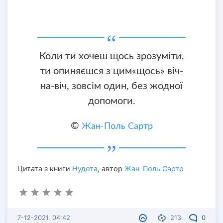
Коли ти хочеш щось зрозуміти,
ти опиняєшся з цим«щось» віч-
на-віч, зовсім один, без жодної
допомоги.
©
Жан-Поль Сартр
Цитата з книги
Нудота
, автор
Жан-Поль Сартр
7-12-2021, 04:42
213
0