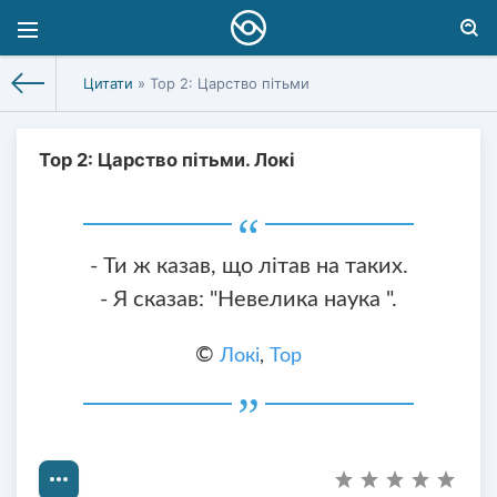
Цитати
» Тор 2: Царство пітьми
Тор 2: Царство пітьми. Локі
- Ти ж казав, що літав на таких.
- Я сказав: "Невелика наука ".
©
Локі
,
Тор