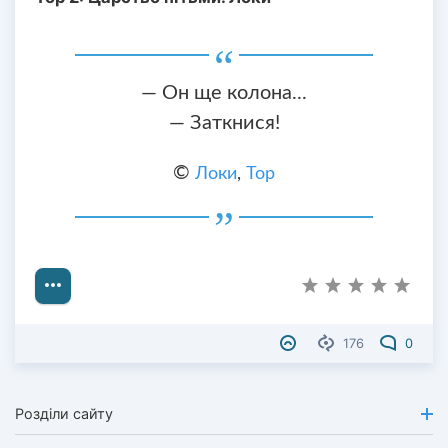
— Он ще колона...
— Заткнися!
©
Локи
,
Тор
176
0
Розділи сайту