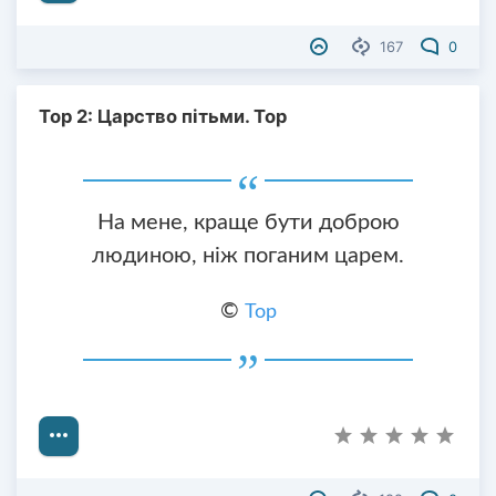
167
0
Тор 2: Царство пітьми. Тор
На мене, краще бути доброю
людиною, ніж поганим царем.
©
Тор