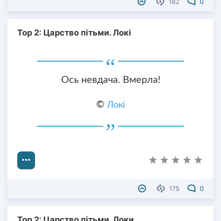
182
0
Тор 2: Царство пітьми. Локі
Ось невдача. Вмерла!
©
Локі
175
0
Тор 2: Царство пітьми. Локи