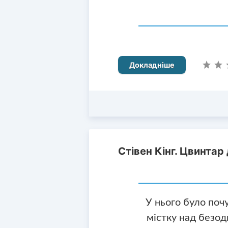
Докладніше
Стівен Кінг. Цвинтар
У нього було почу
містку над безо