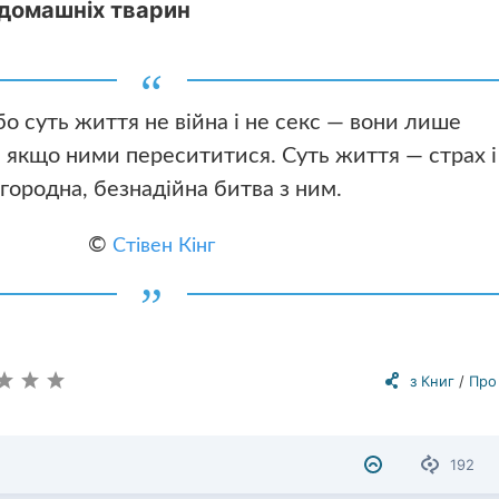
 домашніх тварин
бо суть життя не війна і не секс — вони лише
 якщо ними пересититися. Суть життя — страх і
городна, безнадійна битва з ним.
©
Стівен Кінг
з Книг
/
Про
192