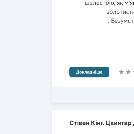
шелестіло, як м'
золотисти
. Безумс
Докладніше
Стівен Кінг. Цвинтар