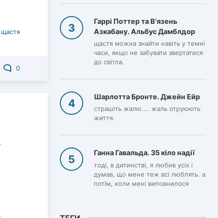
Гаррі Поттер та В'язень
Азкабану. Альбус Дамблдор
 щастя
щастя можна знайти навіть у темні
часи, якщо не забувати звертатися
до світла.
0
Шарлотта Бронте. Джейн Ейр
страшіть жалю.... жаль отруюють
життя.
Ганна Гавальда. 35 кіло надії
тоді, в дитинстві, я любив усіх і
думав, що мене теж всі люблять. а
потім, коли мені виповнилося