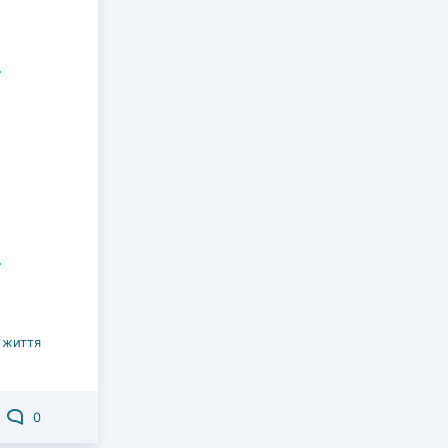
 життя
0