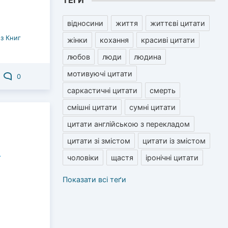
ТЕГИ
відносини
життя
життєві цитати
з Книг
жінки
кохання
красиві цитати
любов
люди
людина
мотивуючі цитати
0
саркастичні цитати
смерть
смішні цитати
сумні цитати
цитати англійською з перекладом
цитати зі змістом
цитати із змістом
чоловіки
щастя
іронічні цитати
а
Показати всі теґи