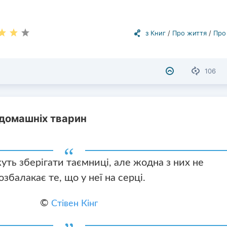
з Книг
/
Про життя
/
Про
106
 домашніх тварин
ть зберігати таємниці, але жодна з них не
озбалакає те, що у неї на серці.
©
Стівен Кінг