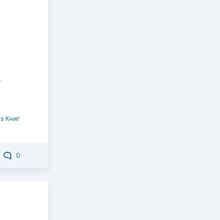
з Книг
0