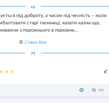
кується під доброту, а часом під чесність – коли
ибалтувати старі таємниці, казати казна-що,
ливаючи з порожнього в порожнє…
©
Стівен Кінг
192