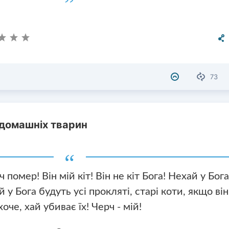
73
 домашніх тварин
 помер! Він мій кіт! Він не кіт Бога! Нехай у Бог
й у Бога будуть усі прокляті, старі коти, якщо він
хоче, хай убиває їх! Черч - мій!