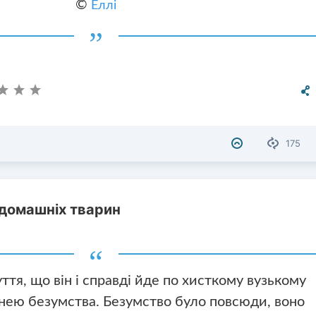
©
Еллі
175
 домашніх тварин
ття, що він і справді йде по хисткому вузькому
днею безумства. Безумство було повсюди, воно