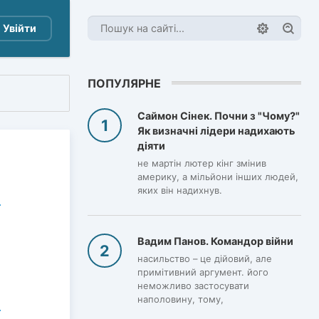
Увійти
ПОПУЛЯРНЕ
Саймон Сінек. Почни з "Чому?"
Як визначні лідери надихають
діяти
не мартін лютер кінг змінив
америку, а мільйони інших людей,
яких він надихнув.
Вадим Панов. Командор війни
насильство – це дійовий, але
примітивний аргумент. його
неможливо застосувати
наполовину, тому,