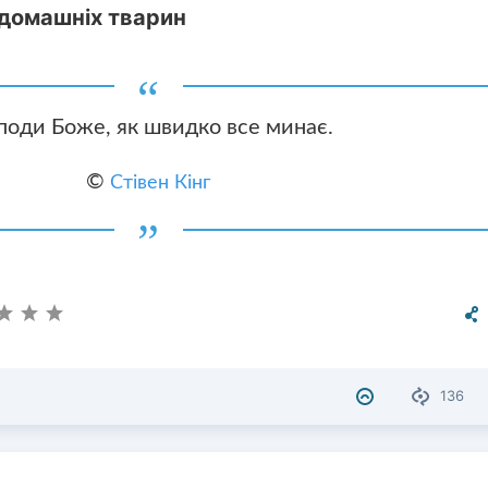
 домашніх тварин
поди Боже, як швидко все минає.
©
Стівен Кінг
136