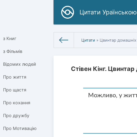
Цитати Ураїнською
з Книг
Цитати
» Цвинтар домашніх
з Фільмів
Відомих людей
Стівен Кінг. Цвинтар
Про життя
Про щастя
Можливо, у житт
Про кохання
Про дружбу
Про Мотивацію