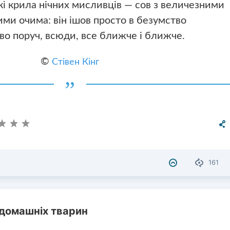
які крила нічних мисливців — сов з величезними
ми очима: він ішов просто в безумство
тво поруч, всюди, все ближче і ближче.
©
Стівен Кінг
161
 домашніх тварин