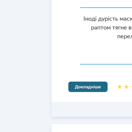
Іноді дурість мас
раптом тягне в
пере
Докладніше