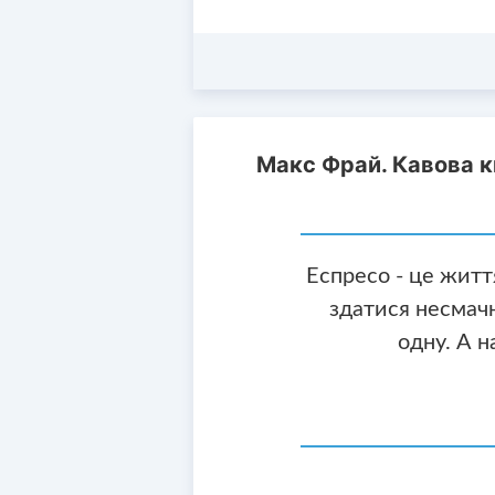
Макс Фрай. Кавова к
Еспресо - це житт
здатися несмач
одну. А н