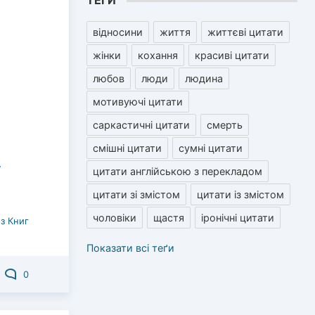
ТЕГИ
відносини
життя
життєві цитати
жінки
кохання
красиві цитати
любов
люди
людина
мотивуючі цитати
саркастичні цитати
смерть
смішні цитати
сумні цитати
цитати англійською з перекладом
цитати зі змістом
цитати із змістом
чоловіки
щастя
іронічні цитати
з Книг
Показати всі теґи
0