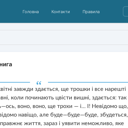
Головна
Контакти
Правила
нига
квітні завжди здається, ще трошки і все нарешті
авні, коли починають цвісти вишні, здається: так
ось, воно, воно, ще трохи — і... І! Невідомо що
евідомо навіщо, але буде—буде—буде, збудеться,
 справжнє життя, зараз і уявити неможливо, яке