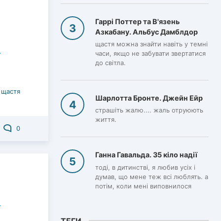
Гаррі Поттер та В'язень
Азкабану. Альбус Дамблдор
щастя можна знайти навіть у темні
часи, якщо не забувати звертатися
до світла.
 щастя
Шарлотта Бронте. Джейн Ейр
страшіть жалю.... жаль отруюють
життя.
0
Ганна Гавальда. 35 кіло надії
тоді, в дитинстві, я любив усіх і
думав, що мене теж всі люблять. а
потім, коли мені виповнилося