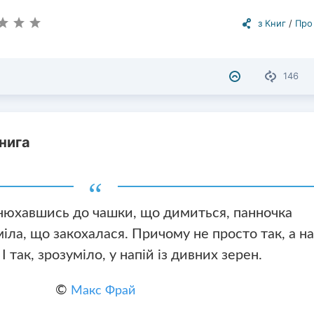
з Книг
/
Про
146
нига
юхавшись до чашки, що димиться, панночка
іла, що закохалася. Причому не просто так, а н
І так, зрозуміло, у напій із дивних зерен.
©
Макс Фрай