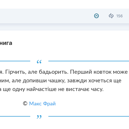
156
нига
я. Гірчить, але бадьорить. Перший ковток може
ним, але допивши чашку, завжди хочеться ще
а ще одну найчастіше не вистачає часу.
©
Макс Фрай