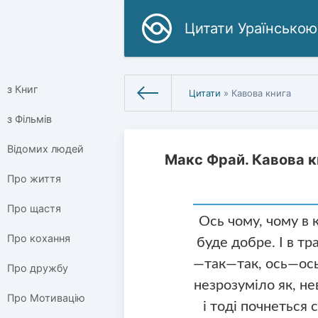
Цитати Ураїнською
з Книг
Цитати
» Кавова книга
з Фільмів
Відомих людей
Макс Фрай. Кавова к
Про життя
Про щастя
Ось чому, чому в 
Про кохання
буде добре. І в тр
—так—так, ось—ось—
Про дружбу
незрозуміло як, н
Про Мотивацію
і тоді почнеться