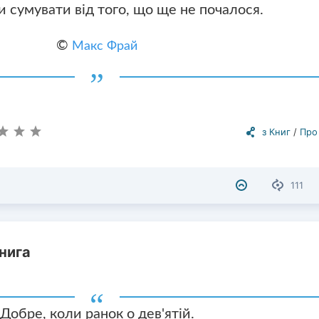
и сумувати від того, що ще не почалося.
©
Макс Фрай
з Книг
/
Про
111
нига
Добре, коли ранок о дев'ятій.