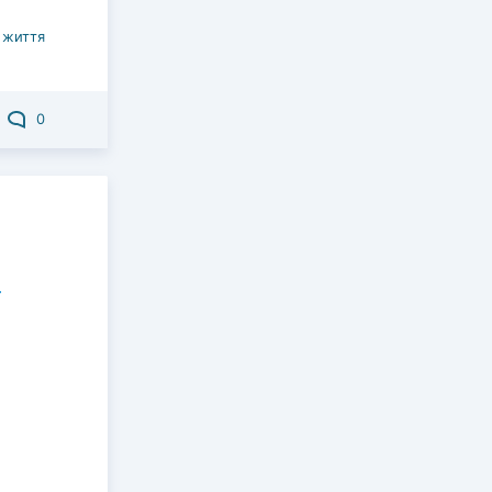
 життя
0
а