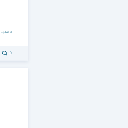
 щастя
0