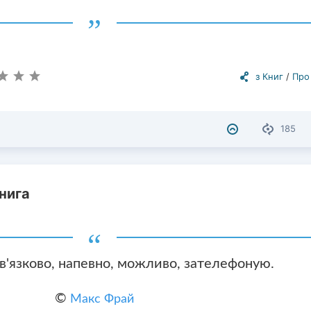
з Книг
/
Про
185
нига
в'язково, напевно, можливо, зателефоную.
©
Макс Фрай