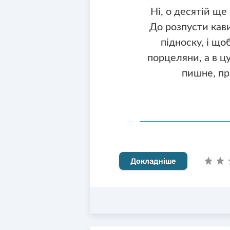
Ні, о десятій ще
До розпусти кави
підноску, і що
порцеляни, а в ц
пишне, пр
Докладніше