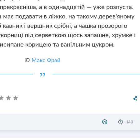
 прекрасніша, а в одинадцятій — уже розпуста.
 має подавати в ліжко, на такому дерев'яному
б кавник і вершник срібні, а чашка прозорого
укорниці під серветкою щось запашне, хрумке і
исипане корицею та ванільним цукром.
©
Макс Фрай
140