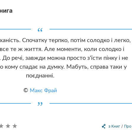
нига
ханість. Спочатку терпко, потім солодко і легко,
- все те ж життя. Але моменти, коли солодко і
 До речі, завжди можна просто з'їсти пінку і не
о кому спадає на думку. Мабуть, справа таки у
поєднанні.
©
Макс Фрай
з Книг
/
Про