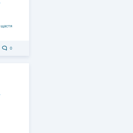
 щастя
0