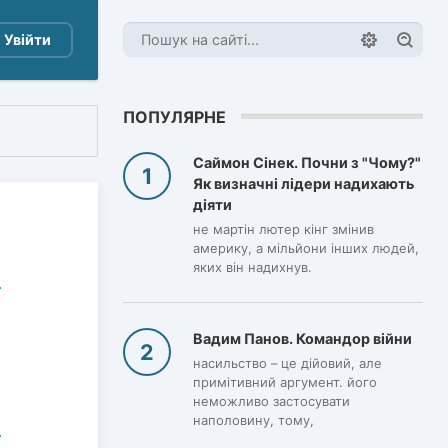
Увійти
ПОПУЛЯРНЕ
Саймон Сінек. Почни з "Чому?"
Як визначні лідери надихають
діяти
не мартін лютер кінг змінив
америку, а мільйони інших людей,
яких він надихнув.
Вадим Панов. Командор війни
насильство – це дійовий, але
примітивний аргумент. його
неможливо застосувати
наполовину, тому,