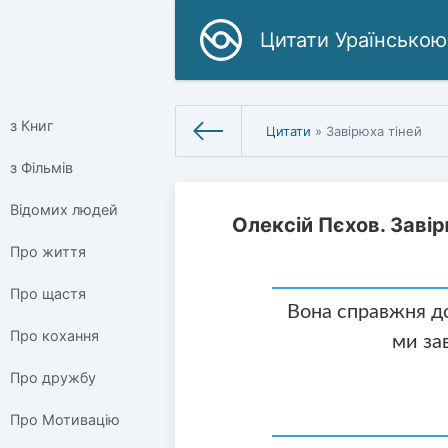
Цитати Ураїнською
з Книг
Цитати
» Завірюха тіней
з Фільмів
Відомих людей
Олексій Пєхов. Завір
Про життя
Про щастя
Вона справжня до
Про кохання
ми за
Про дружбу
Про Мотивацію