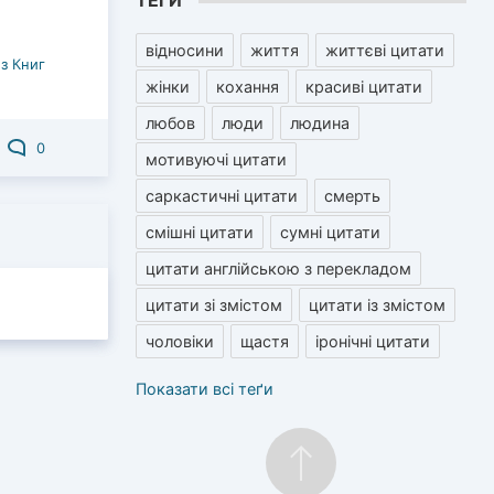
ТЕГИ
відносини
життя
життєві цитати
з Книг
жінки
кохання
красиві цитати
любов
люди
людина
0
мотивуючі цитати
саркастичні цитати
смерть
смішні цитати
сумні цитати
цитати англійською з перекладом
цитати зі змістом
цитати із змістом
чоловіки
щастя
іронічні цитати
Показати всі теґи