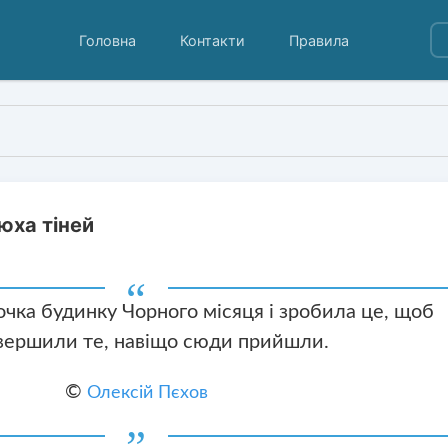
Головна
Контакти
Правила
юха тіней
чка будинку Чорного місяця і зробила це, щоб
вершили те, навіщо сюди прийшли.
©
Олексій Пєхов