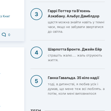
Гаррі Поттер та В'язень
Азкабану. Альбус Дамблдор
з Книг
щастя можна знайти навіть у темні
часи, якщо не забувати звертатися
до світла.
0
Шарлотта Бронте. Джейн Ейр
страшіть жалю.... жаль отруюють
життя.
Ганна Гавальда. 35 кіло надії
тоді, в дитинстві, я любив усіх і
думав, що мене теж всі люблять. а
потім, коли мені виповнилося