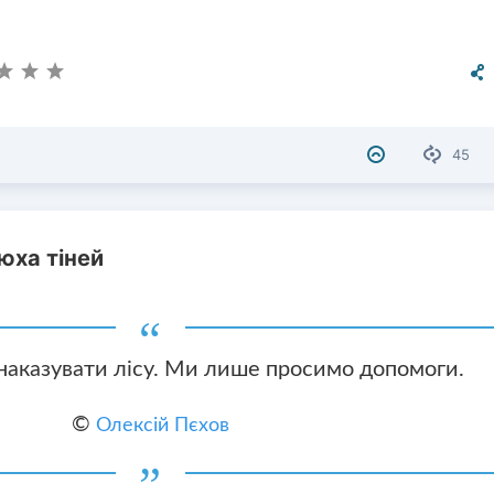
45
юха тіней
аказувати лісу. Ми лише просимо допомоги.
©
Олексій Пєхов