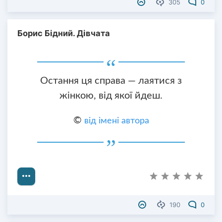
305
0
Борис Бідний. Дівчата
Остання ця справа — лаятися з
жінкою, від якої йдеш.
©
від імені автора
190
0