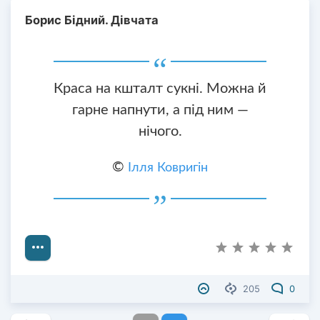
Борис Бідний. Дівчата
Краса на кшталт сукні. Можна й
гарне напнути, а під ним —
нічого.
©
Ілля Ковригін
205
0