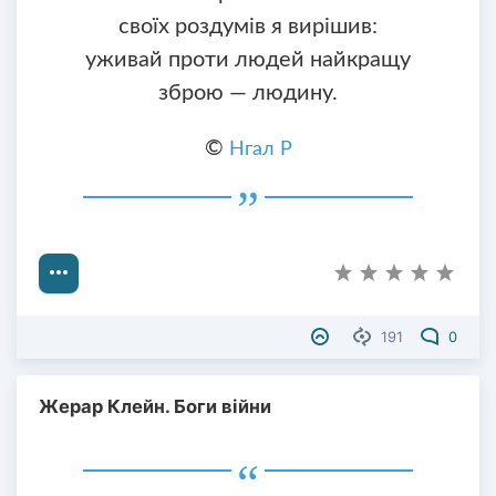
своїх роздумів я вирішив:
уживай проти людей найкращу
зброю — людину.
©
Нгал Р
191
0
Жерар Клейн. Боги війни