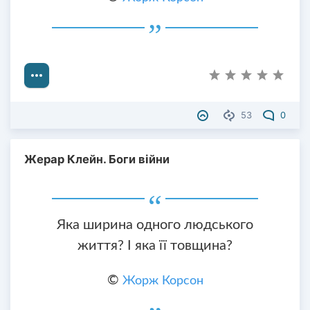
53
0
Жерар Клейн. Боги війни
Яка ширина одного людського
життя? І яка її товщина?
©
Жорж Корсон