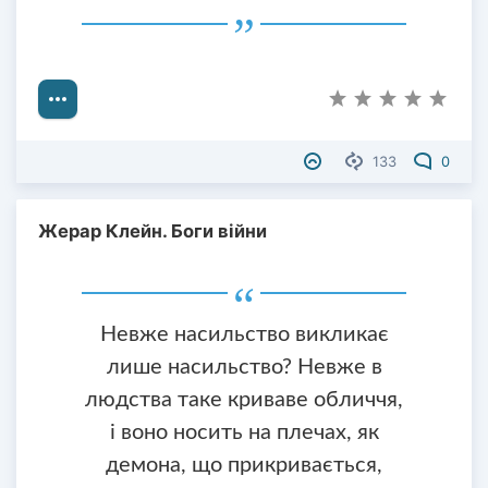
133
0
Жерар Клейн. Боги війни
Невже насильство викликає
лише насильство? Невже в
людства таке криваве обличчя,
і воно носить на плечах, як
демона, що прикривається,