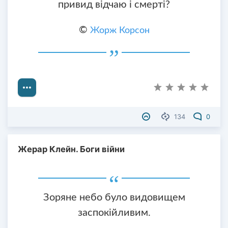
привид відчаю і смерті?
©
Жорж Корсон
134
0
Жерар Клейн. Боги війни
Зоряне небо було видовищем
заспокійливим.