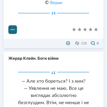
©
Веран
235
0
Жерар Клейн. Боги війни
— Але хто бореться? І з ким?
— Уявлення не маю. Все це
виглядає абсолютно
безглуздим. Втім, не менше і не