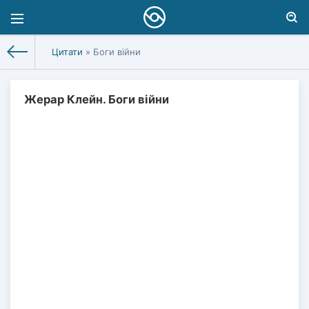
Цитати
» Боги війни
Жерар Клейн. Боги війни