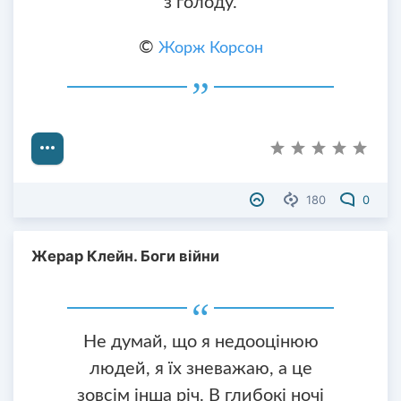
з голоду.
©
Жорж Корсон
180
0
Жерар Клейн. Боги війни
Не думай, що я недооцінюю
людей, я їх зневажаю, а це
зовсім інша річ. В глибокі ночі