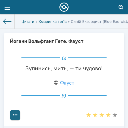
Цитати
»
Хмаринка теґів
» Синій Екзорцист (Blue Exorcist
Йоганн Вольфганг Гете. Фауст
Зупинись, мить, — ти чудово!
©
Фауст