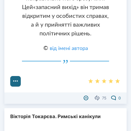
Цей«запасний вихід» він тримав
відкритим у особистих справах,
а й у прийнятті важливих
політичних рішень.
©
від імені автора
75
0
Вікторія Токарєва. Римські канікули