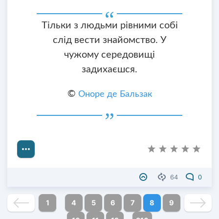
Тільки з людьми рівними собі
слід вести знайомство. У
чужому середовищі
задихаєшся.
©
Оноре де Бальзак
64
0
1
4
5
6
7
8
9