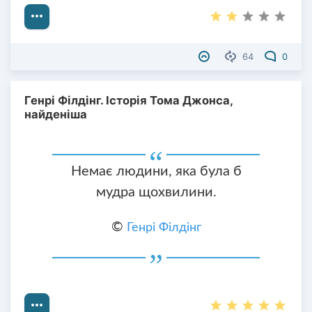
64
0
Генрі Філдінг. Історія Тома Джонса,
найденіша
Немає людини, яка була б
мудра щохвилини.
©
Генрі Філдінг