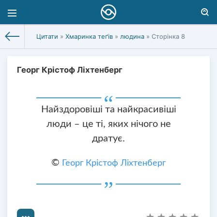
Цитати
»
Хмаринка теґів
»
людина
» Сторінка 8
Георг Крістоф Ліхтенберг
Найздоровіші та найкрасивіші
люди – це ті, яких нічого не
дратує.
©
Георг Крістоф Ліхтенберг