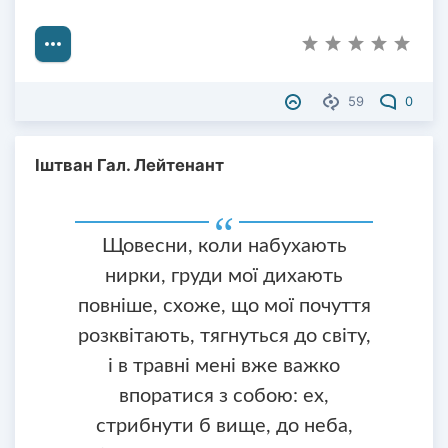
59
0
Іштван Гал. Лейтенант
Щовесни, коли набухають
нирки, груди мої дихають
повніше, схоже, що мої почуття
розквітають, тягнуться до світу,
і в травні мені вже важко
впоратися з собою: ех,
стрибнути б вище, до неба,