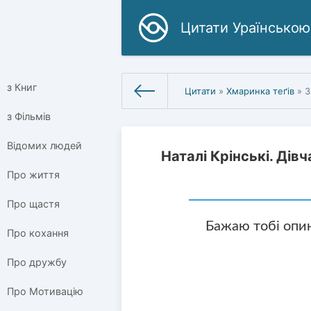
Цитати Ураїнською
з Книг
Цитати
»
Хмаринка теґів
» З
з Фільмів
Відомих людей
Наталі Крінські. Дів
Про життя
Про щастя
Бажаю тобі опин
Про кохання
Про дружбу
Про Мотивацію