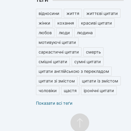
ТЕГИ
відносини
життя
життєві цитати
жінки
кохання
красиві цитати
любов
люди
людина
мотивуючі цитати
саркастичні цитати
смерть
смішні цитати
сумні цитати
цитати англійською з перекладом
цитати зі змістом
цитати із змістом
чоловіки
щастя
іронічні цитати
Показати всі теґи