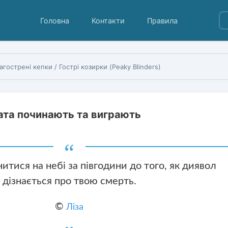
Головна
Контакти
Правила
агострені кепки / Гострі козирки (Peaky Blinders)
чата починають та виграють
итися на небі за півгодини до того, як диявол
дізнається про твою смерть.
©
Ліза