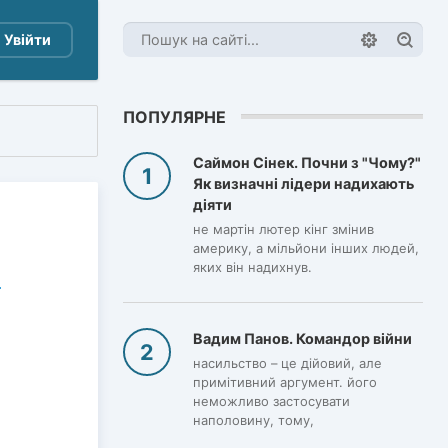
Увійти
ПОПУЛЯРНЕ
Саймон Сінек. Почни з "Чому?"
Як визначні лідери надихають
діяти
не мартін лютер кінг змінив
америку, а мільйони інших людей,
яких він надихнув.
Вадим Панов. Командор війни
насильство – це дійовий, але
примітивний аргумент. його
неможливо застосувати
наполовину, тому,