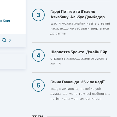
Гаррі Поттер та В'язень
Азкабану. Альбус Дамблдор
з Книг
щастя можна знайти навіть у темні
часи, якщо не забувати звертатися
до світла.
0
Шарлотта Бронте. Джейн Ейр
страшіть жалю.... жаль отруюють
життя.
Ганна Гавальда. 35 кіло надії
тоді, в дитинстві, я любив усіх і
думав, що мене теж всі люблять. а
потім, коли мені виповнилося