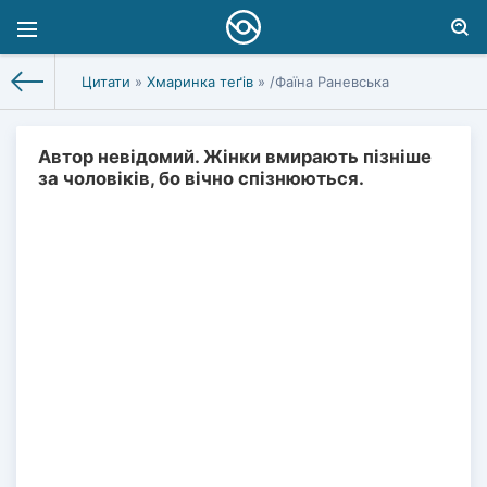
Цитати
»
Хмаринка теґів
» /Фаїна Раневська
Автор невідомий. Жінки вмирають пізніше
за чоловіків, бо вічно спізнюються.