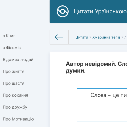
Цитати Ураїнською
з Книг
Цитати
»
Хмаринка теґів
» /
з Фільмів
Відомих людей
Автор невідомий. Сло
думки.
Про життя
Про щастя
Слова – це пи
Про кохання
Про дружбу
Про Мотивацію