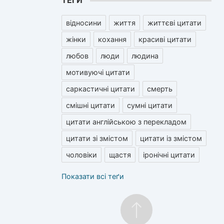
ТЕГИ
відносини
життя
життєві цитати
жінки
кохання
красиві цитати
любов
люди
людина
мотивуючі цитати
саркастичні цитати
смерть
смішні цитати
сумні цитати
цитати англійською з перекладом
цитати зі змістом
цитати із змістом
чоловіки
щастя
іронічні цитати
Показати всі теґи