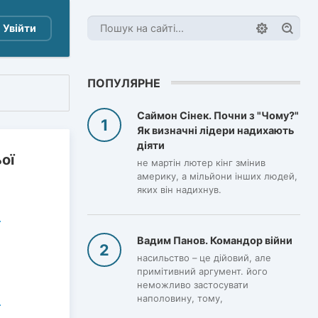
Увійти
ПОПУЛЯРНЕ
Саймон Сінек. Почни з "Чому?"
Як визначні лідери надихають
діяти
ої
не мартін лютер кінг змінив
америку, а мільйони інших людей,
яких він надихнув.
Вадим Панов. Командор війни
насильство – це дійовий, але
примітивний аргумент. його
неможливо застосувати
наполовину, тому,