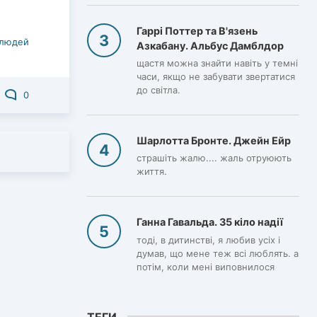
Гаррі Поттер та В'язень
 людей
Азкабану. Альбус Дамблдор
щастя можна знайти навіть у темні
часи, якщо не забувати звертатися
до світла.
0
Шарлотта Бронте. Джейн Ейр
страшіть жалю.... жаль отруюють
життя.
Ганна Гавальда. 35 кіло надії
тоді, в дитинстві, я любив усіх і
думав, що мене теж всі люблять. а
потім, коли мені виповнилося