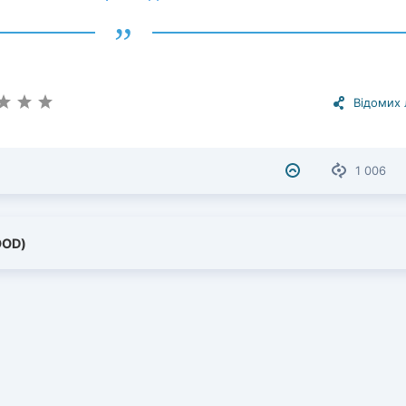
Відомих
1 006
OOD)