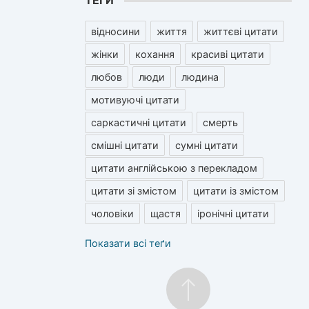
ТЕГИ
відносини
життя
життєві цитати
жінки
кохання
красиві цитати
любов
люди
людина
мотивуючі цитати
саркастичні цитати
смерть
смішні цитати
сумні цитати
цитати англійською з перекладом
цитати зі змістом
цитати із змістом
чоловіки
щастя
іронічні цитати
Показати всі теґи