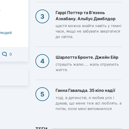
Гаррі Поттер та В'язень
Азкабану. Альбус Дамблдор
щастя можна знайти навіть у темні
часи, якщо не забувати звертатися
 людей
до світла.
0
Шарлотта Бронте. Джейн Ейр
страшіть жалю.... жаль отруюють
життя.
Ганна Гавальда. 35 кіло надії
тоді, в дитинстві, я любив усіх і
думав, що мене теж всі люблять. а
потім, коли мені виповнилося