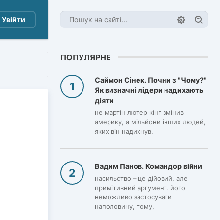
Увійти
ПОПУЛЯРНЕ
Саймон Сінек. Почни з "Чому?"
Як визначні лідери надихають
діяти
не мартін лютер кінг змінив
америку, а мільйони інших людей,
яких він надихнув.
Вадим Панов. Командор війни
насильство – це дійовий, але
примітивний аргумент. його
неможливо застосувати
наполовину, тому,