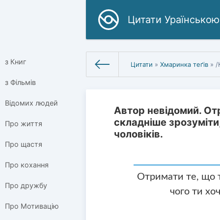
Цитати Ураїнською
з Книг
Цитати
»
Хмаринка теґів
» /
з Фільмів
Відомих людей
Автор невідомий. Отр
складніше зрозуміти,
Про життя
чоловіків.
Про щастя
Про кохання
Отримати те, що т
Про дружбу
чого ти хоч
Про Мотивацію