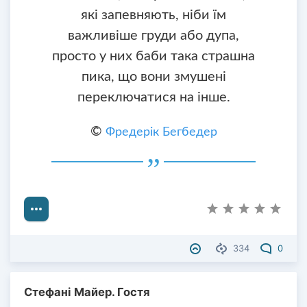
які запевняють, ніби їм
важливіше груди або дупа,
просто у них баби така страшна
пика, що вони змушені
переключатися на інше.
©
Фредерік Бегбедер
334
0
Стефані Майер. Гостя