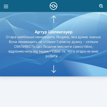
Дейл Карнегі
Як сказано в Книзі Буття, творець дав людині владу над
усією величезною землею. Безумовно, це великий дар.
Але мені ні до чого такі сверхцарскіе прерогативи. Все,
що я бажаю, - придбати владу над самим собою; влада
над своїми думками, над своїми страхами; влада над
своїм розумом і своєю душею.