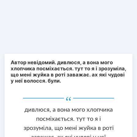
Автор невідомий. дивлюся, а вона мого
хлопчика посміхається. тут то я і зрозуміла,
що мені жуйка в роті заважає. ах які чудові
у неї волосся. були.
дивлюся, а вона мого хлопчика
посміхається. тут то я і
зрозуміла, що мені жуйка в роті