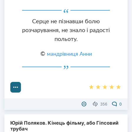
Серце не пізнавши болю
розчарування, не знало і радості
польоту.
©
мандрівниця Анни
356
0
Юрій Поляков. Кінець фільму, або Гіпсовий
трубач