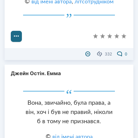
©
від імені автора
,
літсотрудніком
332
0
Джейн Остін. Емма
Вона, звичайно, була права, а
він, хоч і був не правий, ніколи
б в тому не признався.
©
від імені автора