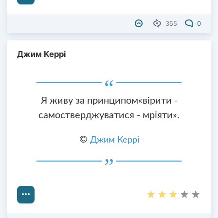
355
0
Джим Керрі
Я живу за принципом«вірити -
самостверджуватися - мріяти».
©
Джим Керрі