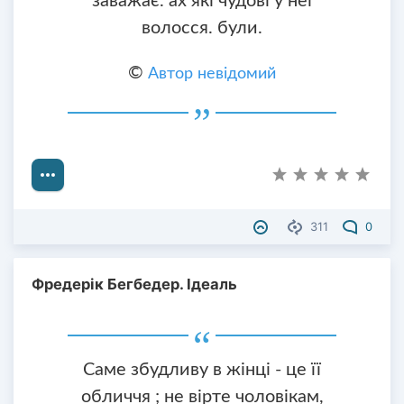
заважає. ах які чудові у неї
волосся. були.
©
Автор невідомий
311
0
Фредерік Бегбедер. Ідеаль
Саме збудливу в жінці - це її
обличчя ; не вірте чоловікам,