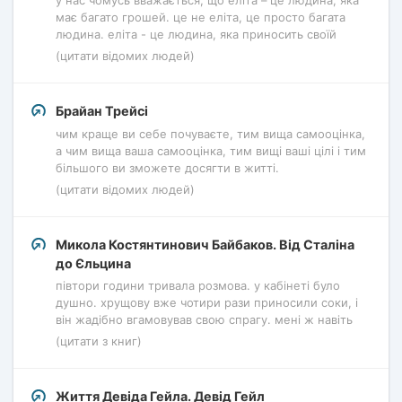
у нас чомусь вважається, що еліта – це людина, яка
має багато грошей. це не еліта, це просто багата
людина. еліта - це людина, яка приносить своїй
(цитати відомих людей)
Брайан Трейсі
чим краще ви себе почуваєте, тим вища самооцінка,
а чим вища ваша самооцінка, тим вищі ваші цілі і тим
більшого ви зможете досягти в житті.
(цитати відомих людей)
Микола Костянтинович Байбаков. Від Сталіна
до Єльцина
півтори години тривала розмова. у кабінеті було
душно. хрущову вже чотири рази приносили соки, і
він жадібно вгамовував свою спрагу. мені ж навіть
(цитати з книг)
Життя Девіда Гейла. Девід Гейл