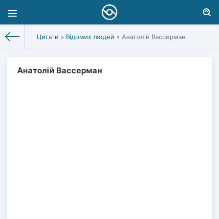
Цитати
»
Відомих людей
» Анатолій Вассерман
Анатолій Вассерман