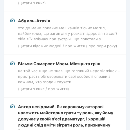
(цитати з книг)
Абу аль-Атахія
хто до мене покличе мешканців тісних могил,
найближчих, що загинули у розквіті здоров'я та сил?
хіба я їх впізнаю при зустрічі, що повстали з
(цитати відомих людей / про життя / про пори року)
Вільям Сомерсет Моем. Місяць та гріш
на той час я ще не знав, що головний недолік жінок –
пристрасть обговорювати свої особисті справи з
кожним, хто згоден слухати.
(цитати з книг / про життя)
Автор невідомий. Як хорошому акторові
належить майстерно грати ту роль, яку йому
доручає у своїй п'єсі драматург, і хорошій
людині слід вміти зіграти роль, призначену