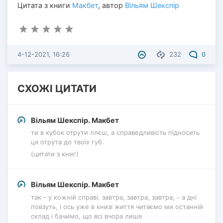
Цитата з книги
Макбет
, автор
Вільям Шекспір
4-12-2021, 16:26
232
0
СХОЖІ ЦИТАТИ
Вільям Шекспір. Макбет
ти в кубок отрути ллєш, а справедливість підносить
ця отрута до твоїх губ.
(цитати з книг)
Вільям Шекспір. Макбет
так – у кожній справі. завтра, завтра, завтра, - а дні
повзуть, і ось уже в книзі життя читаємо ми останній
склад і бачимо, що всі вчора лише