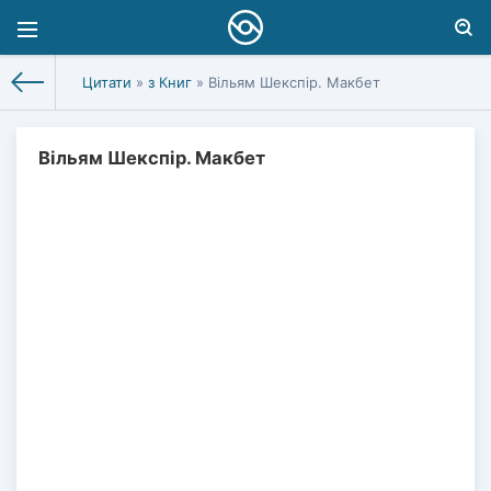
Цитати
»
з Книг
» Вільям Шекспір. Макбет
Вільям Шекспір. Макбет