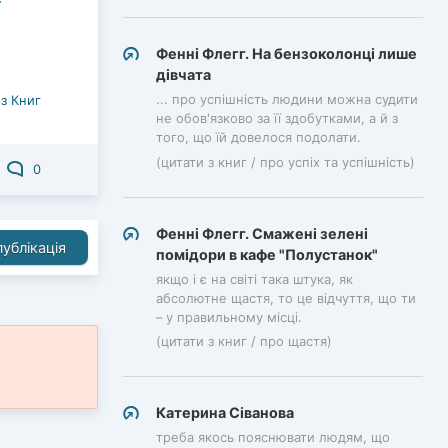
Фенні Флегг. На бензоколонці лише
дівчата
... про успішність людини можна судити
з Книг
не обов'язково за її здобутками, а й з
того, що їй довелося подолати.
(цитати з книг / про успіх та успішність)
0
Фенні Флегг. Смажені зелені
ублікація
помідори в кафе "Полустанок"
якщо і є на світі така штука, як
абсолютне щастя, то це відчуття, що ти
– у правильному місці.
(цитати з книг / про щастя)
Катерина Сіванова
треба якось пояснювати людям, що