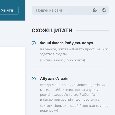
Увійти
СХОЖІ ЦИТАТИ
Фенні Флегг. Рай десь поруч
чи бачите, життя набагато простіше, ніж
здається людям.
(цитати з книг / про життя)
Абу аль-Атахія
хто до мене покличе мешканців тісних
могил, найближчих, що загинули у
розквіті здоров'я та сил? хіба я їх
впізнаю при зустрічі, що повстали з
(цитати відомих людей / про життя / про
пори року)