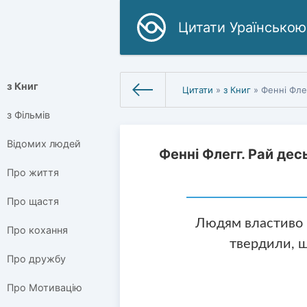
Цитати Ураїнською
з Книг
Цитати
»
з Книг
» Фенні Фле
з Фільмів
Відомих людей
Фенні Флегг. Рай дес
Про життя
Про щастя
Людям властиво п
Про кохання
твердили, щ
Про дружбу
Про Мотивацію