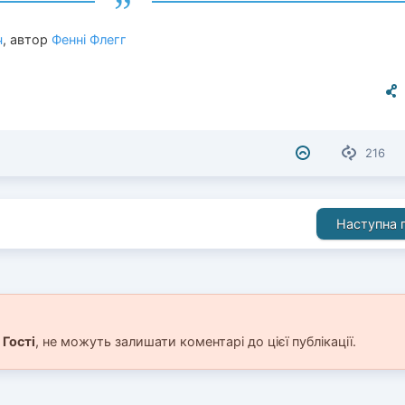
ч
, автор
Фенні Флегг
216
Наступна п
і
Гості
, не можуть залишати коментарі до цієї публікації.