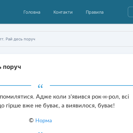
Головна
Контакти
Правила
гг. Рай десь поруч
ь поруч
омилятися. Адже коли з'явився рок-н-рол, всі
о гірше вже не буває, а виявилося, буває!
©
Норма