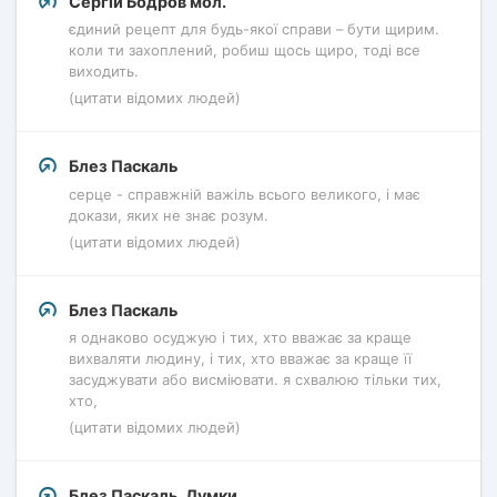
Сергій Бодров мол.
єдиний рецепт для будь-якої справи – бути щирим.
коли ти захоплений, робиш щось щиро, тоді все
виходить.
(цитати відомих людей)
Блез Паскаль
серце - справжній важіль всього великого, і має
докази, яких не знає розум.
(цитати відомих людей)
Блез Паскаль
я однаково осуджую і тих, хто вважає за краще
вихваляти людину, і тих, хто вважає за краще її
засуджувати або висміювати. я схвалюю тільки тих,
хто,
(цитати відомих людей)
Блез Паскаль. Думки