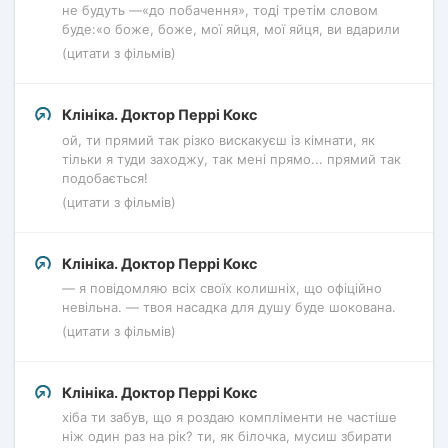
не будуть —«до побачення», тоді третім словом
буде:«о боже, боже, мої яйця, мої яйця, ви вдарили
(цитати з фільмів)
Клініка. Доктор Перрі Кокс
ой, ти прямий так різко вискакуєш із кімнати, як
тільки я туди заходжу, так мені прямо... прямий так
подобається!
(цитати з фільмів)
Клініка. Доктор Перрі Кокс
— я повідомляю всіх своїх колишніх, що офіційно
невільна. — твоя насадка для душу буде шокована.
(цитати з фільмів)
Клініка. Доктор Перрі Кокс
хіба ти забув, що я роздаю компліменти не частіше
ніж один раз на рік? ти, як білочка, мусиш збирати