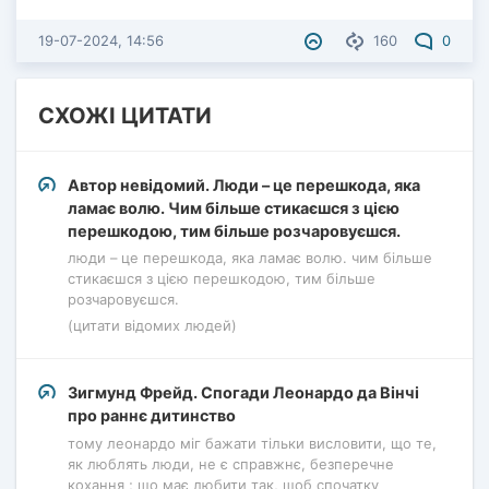
19-07-2024, 14:56
160
0
СХОЖІ ЦИТАТИ
Автор невідомий. Люди – це перешкода, яка
ламає волю. Чим більше стикаєшся з цією
перешкодою, тим більше розчаровуєшся.
люди – це перешкода, яка ламає волю. чим більше
стикаєшся з цією перешкодою, тим більше
розчаровуєшся.
(цитати відомих людей)
Зигмунд Фрейд. Спогади Леонардо да Вінчі
про раннє дитинство
тому леонардо міг бажати тільки висловити, що те,
як люблять люди, не є справжнє, безперечне
кохання ; що має любити так, щоб спочатку