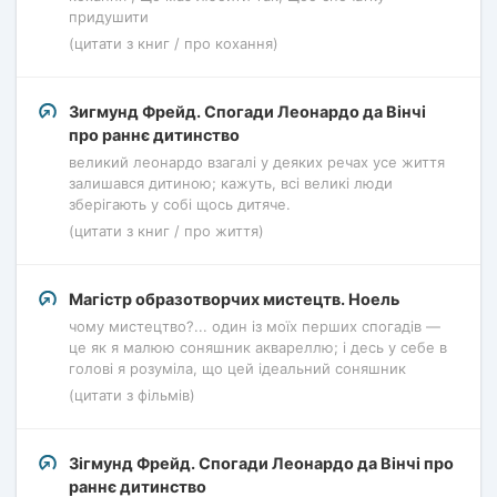
придушити
(цитати з книг / про кохання)
Зигмунд Фрейд. Спогади Леонардо да Вінчі
про раннє дитинство
великий леонардо взагалі у деяких речах усе життя
залишався дитиною; кажуть, всі великі люди
зберігають у собі щось дитяче.
(цитати з книг / про життя)
Магістр образотворчих мистецтв. Ноель
чому мистецтво?... один із моїх перших спогадів —
це як я малюю соняшник аквареллю; і десь у себе в
голові я розуміла, що цей ідеальний соняшник
(цитати з фільмів)
Зігмунд Фрейд. Спогади Леонардо да Вінчі про
раннє дитинство