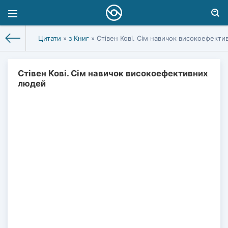
Цитати
»
з Книг
» Стівен Кові. Сім навичок високоефект
Стівен Кові. Сім навичок високоефективних
людей