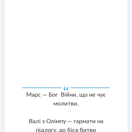
Марс — Бог Війни, що не чує
молитви,
Валі з Олімпу — гармати на
підлогу, до біса битви