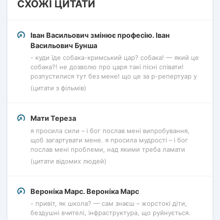
СХОЖІ ЦИТАТИ
Іван Васильович змінює професію. Іван
Васильович Бунша
- куди їде собака-кримський цар? собака! — який це
собака?! не дозволю про царя такі пісні співати!
розпустилися тут без мене! що це за р-репертуар у
(цитати з фільмів)
Мати Тереза
я просила сили – і бог послав мені випробування,
щоб загартувати мене. я просила мудрості – і бог
послав мені проблеми, над якими треба ламати
(цитати відомих людей)
Вероніка Марс. Вероніка Марс
- привіт, як школа? — сам знаєш – жорстокі діти,
бездушні вчителі, інфраструктура, що руйнується.