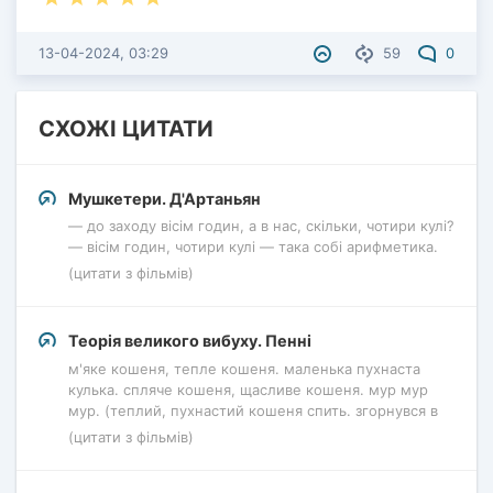
13-04-2024, 03:29
59
0
СХОЖІ ЦИТАТИ
Мушкетери. Д'Артаньян
— до заходу вісім годин, а в нас, скільки, чотири кулі?
— вісім годин, чотири кулі — така собі арифметика.
(цитати з фільмів)
Теорія великого вибуху. Пенні
м'яке кошеня, тепле кошеня. маленька пухнаста
кулька. спляче кошеня, щасливе кошеня. мур мур
мур. (теплий, пухнастий кошеня спить. згорнувся в
(цитати з фільмів)