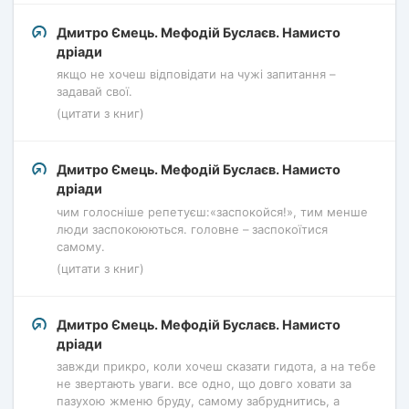
Дмитро Ємець. Мефодій Буслаєв. Намисто
дріади
якщо не хочеш відповідати на чужі запитання –
задавай свої.
(цитати з книг)
Дмитро Ємець. Мефодій Буслаєв. Намисто
дріади
чим голосніше репетуєш:«заспокойся!», тим менше
люди заспокоюються. головне – заспокоїтися
самому.
(цитати з книг)
Дмитро Ємець. Мефодій Буслаєв. Намисто
дріади
завжди прикро, коли хочеш сказати гидота, а на тебе
не звертають уваги. все одно, що довго ховати за
пазухою жменю бруду, самому забруднитись, а