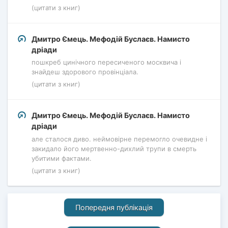
(цитати з книг)
Дмитро Ємець. Мефодій Буслаєв. Намисто
дріади
пошкреб цинічного пересиченого москвича і
знайдеш здорового провінціала.
(цитати з книг)
Дмитро Ємець. Мефодій Буслаєв. Намисто
дріади
але сталося диво. неймовірне перемогло очевидне і
закидало його мертвенно-дихлий трупи в смерть
убитими фактами.
(цитати з книг)
Попередня публікація