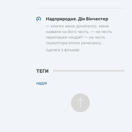
Надприродне. Дін Вінчестер
— кличте мене донателло. мене
назвали на його честь. — на честь
черепашки-ніндзя? — на честь
скульптора епохи ренесансу...
(цитати з фільмів)
ТЕГИ
надія