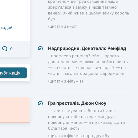
кретьєном де труа священна чаша
зберігалася в замку з часів таємної
вечері. який живе в цьому замку король
був
(цитати з книг)
 людей
Надприродне. Донателло Ренфілд
0
- професор ренфілд? фбр. - просто
донателло. мене назвали на його честь.
— на честь … черепашки-ніндзя? — на
ублікація
честь … скульптора доби відродження.
(цитати з фільмів)
Гра престолів. Джон Сноу
— честь змусила тебе піти і честь
повернула тебе назад. - мої друзі
повернули мене. — я не сказав, що то
була твоя честь.
(цитати з фільмів / про дружбу)