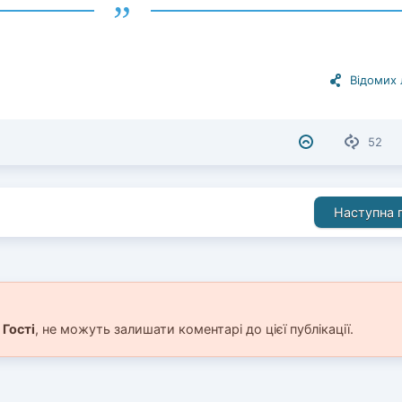
Відомих
52
Наступна п
і
Гості
, не можуть залишати коментарі до цієї публікації.