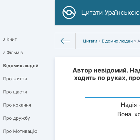
Цитати Ураїнською
з Книг
Цитати
»
Відомих людей
» Ав
з Фільмів
Відомих людей
Автор невідомий. Над
ходить по руках, пр
Про життя
Про щастя
Надія 
Про кохання
Вона хо
Про дружбу
Про Мотивацію