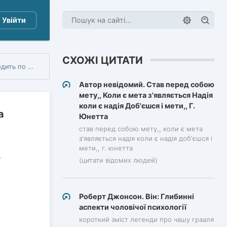
Увійти
СХОЖІ ЦИТАТИ
свою честь.
Автор невідомий. Став перед собою
мету,, Коли є мета з'являється Надія
коли є надія Доб'єшся і мети,, Г.
а
Юнетта
став перед собою мету,, коли є мета
з'являється надія коли є надія доб'єшся і
мети,, г. юнетта
(цитати відомих людей)
Роберт Джонсон. Він: Глибинні
аспекти чоловічої психології
короткий зміст легенди про чашу грааля