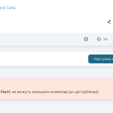
рж Санд
94
Наступна п
і
Гості
, не можуть залишати коментарі до цієї публікації.