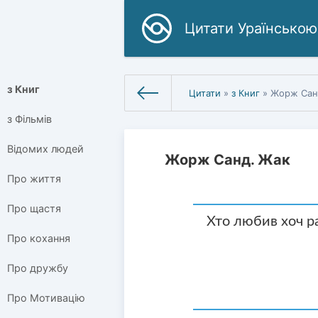
Цитати Ураїнською
з Книг
Цитати
»
з Книг
» Жорж Сан
з Фільмів
Відомих людей
Жорж Санд. Жак
Про життя
Про щастя
Хто любив хоч ра
Про кохання
Про дружбу
Про Мотивацію