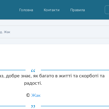
Головна
Контакти
Правила
д. Жак
з, добре знає, як багато в житті та скорботі та
радості.
©
Жак