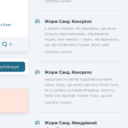
(цитати з книг)
Жорж Санд. Консуело
з Книг
є багато людей, які уявляють, що вони
стануть важливішими, ображаючи
інших; але чимало і таких, які вважають,
0
що заступаючись іншим, вони цим
(цитати з книг)
ублікація
Жорж Санд. Консуело
нерухомість квітів подобається мені
лише тому, що вона настала після того,
як їх щойно коливав вітерець. ясність
неба нас вражає тільки тому, що ми
(цитати з книг)
Жорж Санд. Мандрівний