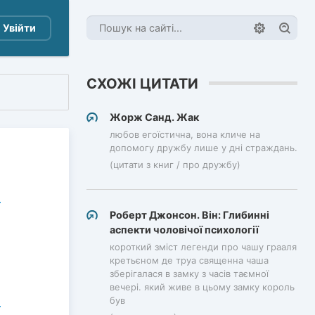
Увійти
СХОЖІ ЦИТАТИ
Жорж Санд. Жак
любов егоїстична, вона кличе на
допомогу дружбу лише у дні страждань.
(цитати з книг / про дружбу)
Роберт Джонсон. Він: Глибинні
аспекти чоловічої психології
короткий зміст легенди про чашу грааля
кретьєном де труа священна чаша
зберігалася в замку з часів таємної
вечері. який живе в цьому замку король
був