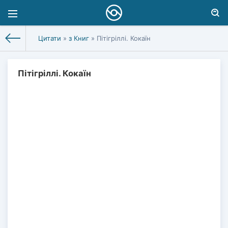
Цитати
»
з Книг
» Пітігріллі. Кокаїн
Пітігріллі. Кокаїн