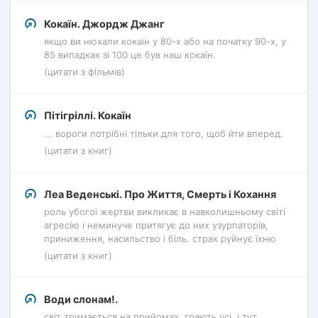
Кокаїн. Джордж Джанг
якщо ви нюхали кокаїн у 80-х або на початку 90-х, у
85 випадках зі 100 це був наш кокаїн.
(цитати з фільмів)
Пітігріллі. Кокаїн
... вороги потрібні тільки для того, щоб йти вперед.
(цитати з книг)
Леа Веденські. Про Життя, Смерть і Кохання
роль убогої жертви викликає в навколишньому світі
агресію і неминуче притягує до них узурпаторів,
приниження, насильство і біль. страх руйнує їхню
(цитати з книг)
Води слонам!.
світ тримається на прийомах. грають усі. і тут