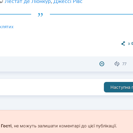
©
Лестат де Ліонкур
,
Джессі Рівс
клятих
з 
77
Наступна п
і
Гості
, не можуть залишати коментарі до цієї публікації.