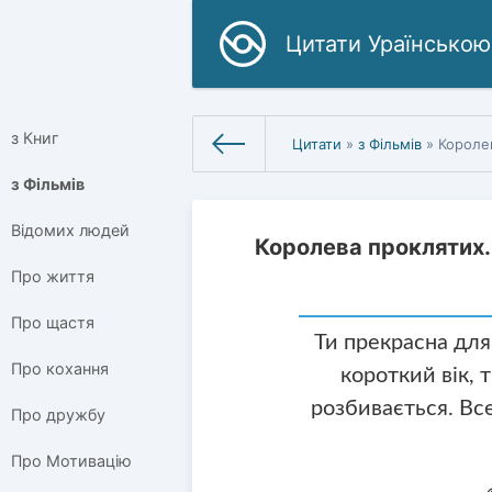
Цитати Ураїнською
з Книг
Цитати
»
з Фільмів
» Королев
з Фільмів
Відомих людей
Королева проклятих.
Про життя
Про щастя
Ти прекрасна для
Про кохання
короткий вік, 
розбивається. Вс
Про дружбу
Про Мотивацію