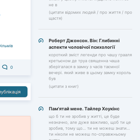
не в
(цитати відомих людей / про життя / про
щастя)
Роберт Джонсон. Він: Глибинні
Фільмів
аспекти чоловічої психології
короткий зміст легенди про чашу грааля
кретьєном де труа священна чаша
зберігалася в замку з часів таємної
0
вечері. який живе в цьому замку король
був
(цитати з книг)
ублікація
Пам'ятай мене. Тайлер Хоукінс
що б ти не зробив у житті, це буде
незначно, але дуже важливо, щоб ти це
зробив, тому що… ти не можеш знати…
ти ніколи не можеш по-справжньому
знати