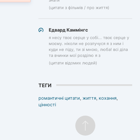
(цитати з фільмів / про життя)
Едвард Каммінгс
я несу твоє серце у собі... твоє серце у
моєму. ніколи не розлучуся я з ним і
куди не піду, ти зі мною, люба! всі діла
та вчинки мої розділю я з
(цитати відомих людей)
ТЕГИ
романтичні цитати
,
життя
,
кохання
,
цінності