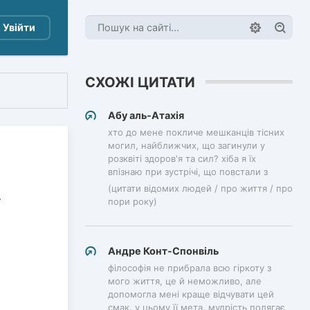
Увійти
СХОЖІ ЦИТАТИ
Абу аль-Атахія
хто до мене покличе мешканців тісних
могил, найближчих, що загинули у
розквіті здоров'я та сил? хіба я їх
впізнаю при зустрічі, що повстали з
(цитати відомих людей / про життя / про
пори року)
Андре Конт-Спонвіль
філософія не прибрала всю гіркоту з
мого життя, це й неможливо, але
допомогла мені краще відчувати цей
смак. у цьому її мета. мудрість полягає