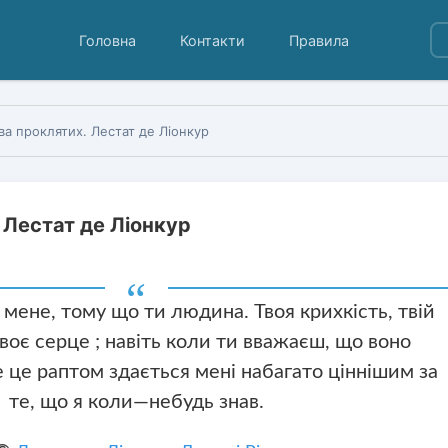
Головна
Контакти
Правила
а проклятих. Лестат де Ліонкур
 Лестат де Ліонкур
 мене, тому що ти людина. Твоя крихкість, твій
твоє серце ; навіть коли ти вважаєш, що воно
е це раптом здається мені набагато ціннішим за
те, що я коли—небудь знав.