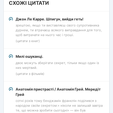
СХОЖІ ЦИТАТИ
Джон Ле Карре. Шпигун, вийди геть!
зрештою, якщо ти виставляєш свого супротивника
дурнем, ти втрачаєш всякого виправдання для того,
щоб витрачати на нього час і гроші.
(цитати з книг)
Милі ошуканці.
двоє можуть зберігати секрет, тільки якщо один із
них мертвий.
(цитати з фільмів)
Анатомія пристрасті / Анатомія Грей. Мередіт
Грей
сотні років тому бенджамін франклін поділився з
народом своїм секретом:« ніколи не залишай завтра
те, що можна зробити сьогодні» — він був