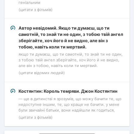
геніальним
(цитати з фільмів)
Автор невідомий. Якщо ти думаєш, що ти
самотній, то знай ти не один, з тобою твій ангел
зберігайте, хоч його й не видно, але він з
тобою, навіть коли ти мертвий.
якщо ти думаєш, що ти самотній, то знай ти не один,
з тобою твій ангел зберігайте, хоч його й не видно,
але він з тобою, навіть коли ти мертвий.
(цитати відомих людей)
Костянтин: Король темряви. Джон Костянтин
— ще в дитинстві я зрозумів, що можу бачити те, що
недоступне іншим, те, що краще не бачити. у мене
були звичайні батьки, вони надійшли як годиться,
(цитати з фільмів)