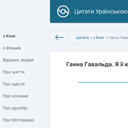
Цитати Ураїнською
з Книг
Цитати
»
з Книг
» Ганна Гава
з Фільмів
Відомих людей
Ганна Гавальда. Я її 
Про життя
Про щастя
Про кохання
Про дружбу
Про Мотивацію