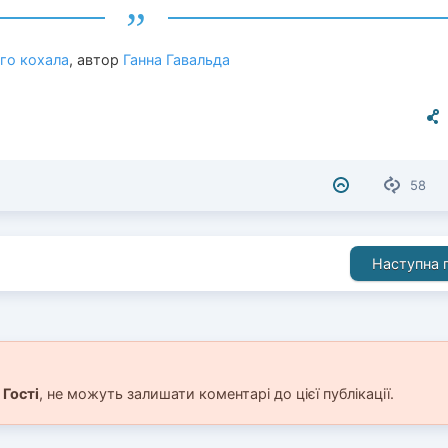
ого кохала
, автор
Ганна Гавальда
58
Наступна п
і
Гості
, не можуть залишати коментарі до цієї публікації.