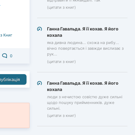
відправити її якнайдалі. так
(цитати з книг)
Ганна Гавальда. Я її кохав. Я його
з Книг
кохала
яка дивна людина... схожа на рибу...
вічно повертається і завжди вислизає з
рук...
0
(цитати з книг)
ублікація
Ганна Гавальда. Я її кохав. Я його
кохала
люди з нечистою совістю дуже сильні
щодо пошуку прийменників. дуже
сильні.
(цитати з книг)