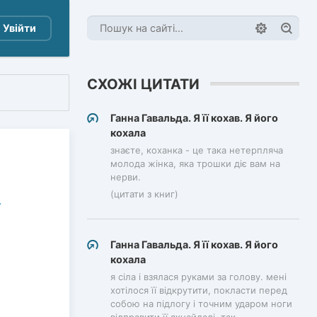
Увійти
СХОЖІ ЦИТАТИ
Ганна Гавальда. Я її кохав. Я його
кохала
знаєте, коханка - це така нетерпляча
молода жінка, яка трошки діє вам на
нерви.
(цитати з книг)
Ганна Гавальда. Я її кохав. Я його
кохала
я сіла і взялася руками за голову. мені
хотілося її відкрутити, покласти перед
собою на підлогу і точним ударом ноги