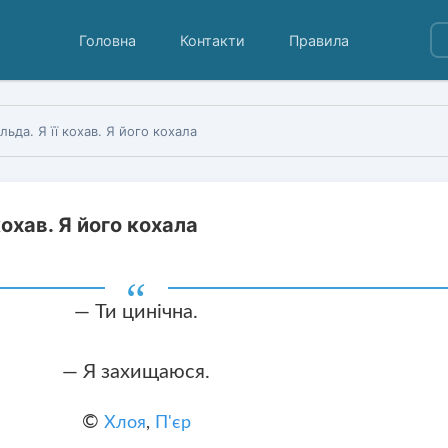
Головна
Контакти
Правила
льда. Я її кохав. Я його кохала
кохав. Я його кохала
— Ти цинічна.
— Я захищаюся.
©
Хлоя
,
П'єр