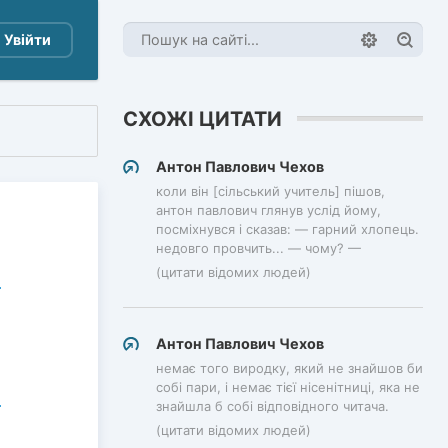
Увійти
СХОЖІ ЦИТАТИ
Антон Павлович Чехов
коли він [сільський учитель] пішов,
антон павлович глянув услід йому,
посміхнувся і сказав: — гарний хлопець.
недовго провчить... — чому? —
(цитати відомих людей)
Антон Павлович Чехов
немає того виродку, який не знайшов би
собі пари, і немає тієї нісенітниці, яка не
знайшла б собі відповідного читача.
(цитати відомих людей)