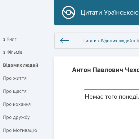
Цитати Ураїнською
з Книг
Цитати
»
Відомих людей
» А
з Фільмів
Відомих людей
Антон Павлович Чех
Про життя
Про щастя
Немає того понеділ
Про кохання
Про дружбу
Про Мотивацію