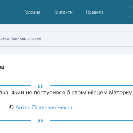
Головна
Контакти
Правила
нтон Павлович Чехов
ов
ка, який не поступився б своїм місцем вівторку.
©
Антон Павлович Чехов