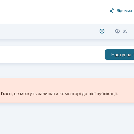
Відомих
65
Наступна п
і
Гості
, не можуть залишати коментарі до цієї публікації.