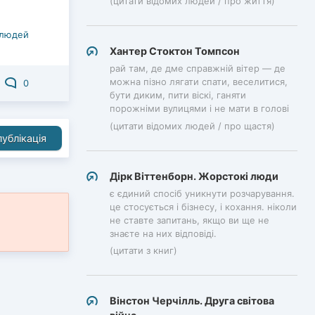
(цитати відомих людей / про життя)
 людей
Хантер Стоктон Томпсон
рай там, де дме справжній вітер — де
можна пізно лягати спати, веселитися,
0
бути диким, пити віскі, ганяти
порожніми вулицями і не мати в голові
(цитати відомих людей / про щастя)
ублікація
Дірк Віттенборн. Жорстокі люди
є єдиний спосіб уникнути розчарування.
це стосується і бізнесу, і кохання. ніколи
не ставте запитань, якщо ви ще не
знаєте на них відповіді.
(цитати з книг)
Вінстон Черчілль. Друга світова