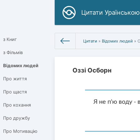
Цитати Ураїнською
з Книг
Цитати
»
Відомих людей
» О
з Фільмів
Відомих людей
Оззі Осборн
Про життя
Про щастя
Я не п'ю воду - 
Про кохання
Про дружбу
Про Мотивацію