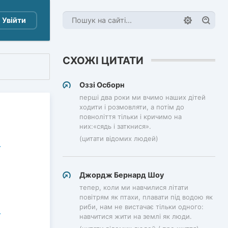
Увійти
СХОЖІ ЦИТАТИ
Оззі Осборн
перші два роки ми вчимо наших дітей
ходити і розмовляти, а потім до
повноліття тільки і кричимо на
них:«сядь і заткнися».
(цитати відомих людей)
Джордж Бернард Шоу
тепер, коли ми навчилися літати
повітрям як птахи, плавати під водою як
риби, нам не вистачає тільки одного:
навчитися жити на землі як люди.