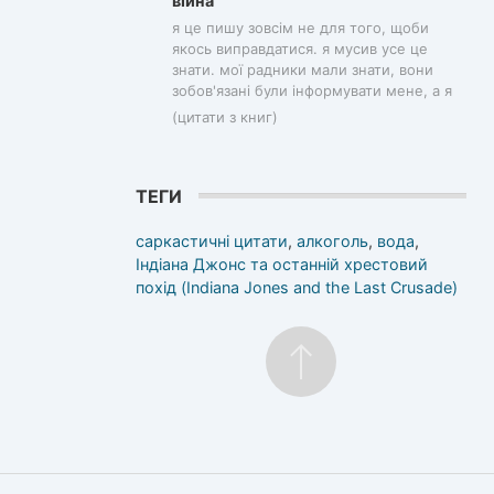
війна
я це пишу зовсім не для того, щоби
якось виправдатися. я мусив усе це
знати. мої радники мали знати, вони
зобов'язані були інформувати мене, а я
(цитати з книг)
ТЕГИ
саркастичні цитати
,
алкоголь
,
вода
,
Індіана Джонс та останній хрестовий
похід (Indiana Jones and the Last Crusade)