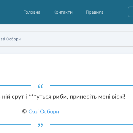
Головна
Контакти
Правила
ззі Осборн
в ній срут і ***уться риби, принесіть мені віскі!
©
Оззі Осборн