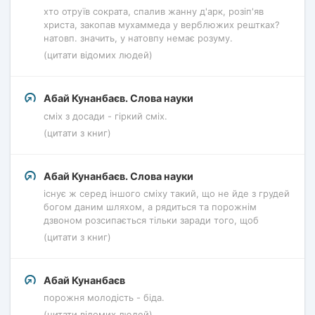
хто отруїв сократа, спалив жанну д'арк, розіп'яв
христа, закопав мухаммеда у верблюжих рештках?
натовп. значить, у натовпу немає розуму.
(цитати відомих людей)
Абай Кунанбаєв. Слова науки
сміх з досади - гіркий сміх.
(цитати з книг)
Абай Кунанбаєв. Слова науки
існує ж серед іншого сміху такий, що не йде з грудей
богом даним шляхом, а рядиться та порожнім
дзвоном розсипається тільки заради того, щоб
(цитати з книг)
Абай Кунанбаєв
порожня молодість - біда.
(цитати відомих людей)