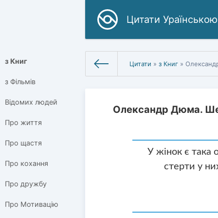
Цитати Ураїнською
з Книг
Цитати
»
з Книг
» Олександ
з Фільмів
Відомих людей
Олександр Дюма. Ш
Про життя
Про щастя
У жінок є така
Про кохання
стерти у ни
Про дружбу
Про Мотивацію