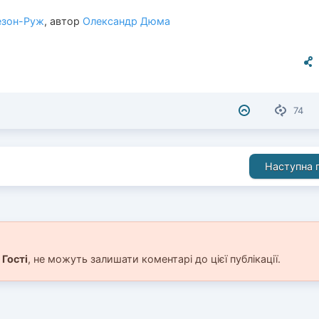
езон-Руж
, автор
Олександр Дюма
74
Наступна п
і
Гості
, не можуть залишати коментарі до цієї публікації.