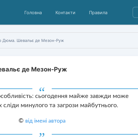
Головна
Контакти
Правила
р Дюма. Шевальє де Мезон-Руж
евальє де Мезон-Руж
 особливість: сьогодення майже завжди може
х сліди минулого та загрози майбутнього.
©
від імені автора