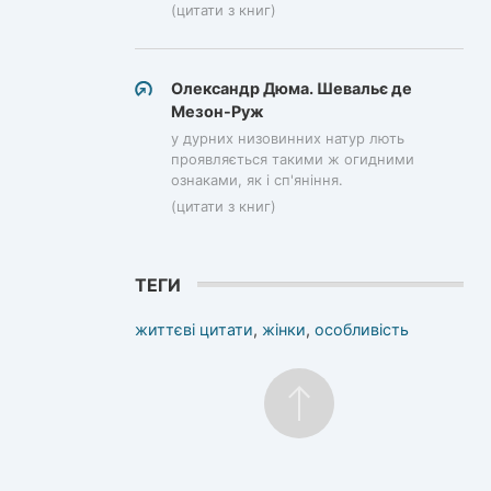
(цитати з книг)
Олександр Дюма. Шевальє де
Мезон-Руж
у дурних низовинних натур лють
проявляється такими ж огидними
ознаками, як і сп'яніння.
(цитати з книг)
ТЕГИ
життєві цитати
,
жінки
,
особливість