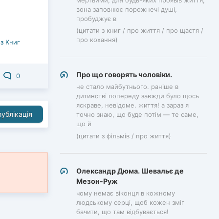
мертвими, для будь-яких проявів життя,
вона заповнює порожнечі душі,
пробуджує в
(цитати з книг / про життя / про щастя /
про кохання)
з Книг
Про що говорять чоловіки.
0
не стало майбутнього. раніше в
дитинстві попереду завжди було щось
яскраве, невідоме. життя! а зараз я
ублікація
точно знаю, що буде потім — те саме,
що й
(цитати з фільмів / про життя)
Олександр Дюма. Шевальє де
Мезон-Руж
чому немає віконця в кожному
людському серці, щоб кожен зміг
бачити, що там відбувається!