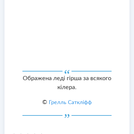
Ображена леді гірша за всякого
кілера.
©
Грелль Саткліфф