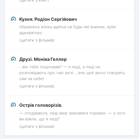
Кухня. Родіон Сергійович
ображена жінка здатна на будь-які вчинки, крім
адекватних.
(цитати з фільмів)
Друзі. Моніка Геллер
- він тебе поцілував? — я леді, а леді не
розповідають про такі речі... але цей засос говорить
сам за себе!
(цитати з фільмів)
Острів головорізів.
— сподіваюся, леді вміє зазнавати поразки. — з чого
ви взяли, що я леді?
(цитати з фільмів)