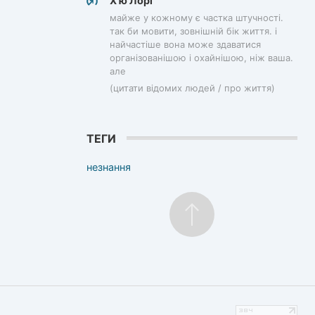
Х'ю Лорі
майже у кожному є частка штучності.
так би мовити, зовнішній бік життя. і
найчастіше вона може здаватися
організованішою і охайнішою, ніж ваша.
але
(цитати відомих людей / про життя)
ТЕГИ
незнання