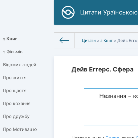
Цитати Ураїнською
з Книг
Цитати
»
з Книг
» Дейв Егге
з Фільмів
Відомих людей
Дейв Еггерс. Сфера
Про життя
Про щастя
Незнання – ко
Про кохання
Про дружбу
Про Мотивацію
Цитата з книги
Сфера
, автор