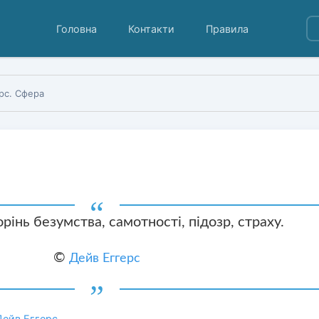
Головна
Контакти
Правила
рс. Сфера
рінь безумства, самотності, підозр, страху.
©
Дейв Еггерс
Дейв Еггерс