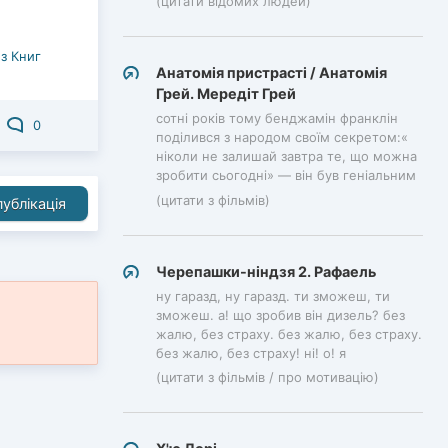
(цитати відомих людей)
з Книг
Анатомія пристрасті / Анатомія
Грей. Мередіт Грей
сотні років тому бенджамін франклін
0
поділився з народом своїм секретом:«
ніколи не залишай завтра те, що можна
зробити сьогодні» — він був геніальним
(цитати з фільмів)
ублікація
Черепашки-ніндзя 2. Рафаель
ну гаразд, ну гаразд. ти зможеш, ти
зможеш. а! що зробив він дизель? без
жалю, без страху. без жалю, без страху.
без жалю, без страху! ні! о! я
(цитати з фільмів / про мотивацію)