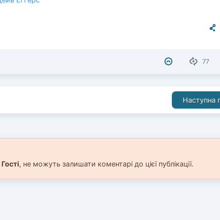
77
Наступна п
і
Гості
, не можуть залишати коментарі до цієї публікації.