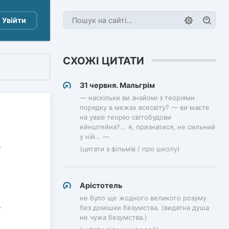
Увійти
СХОЖІ ЦИТАТИ
31 червня. Мальгрім
— наскільки ви знайомі з теоріями
порядку в межах всесвіту? — ви маєте
на увазі теорію світобудови
ейнштейна?... я, признатися, не сильний
у ній… —
(цитати з фільмів / про школу)
Арістотель
не було ще жодного великого розуму
без домішки безумства. (видатна душа
не чужа безумства.)