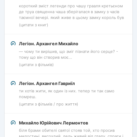
короткий зміст легенди про чашу грааля кретьєном
де труа священна чаша зберігалася в замку з часів
таємної вечері. який живе в цьому замку король був
(цитати з книг)
Легіон. Архангел Михайло
— чому ти вирішив, що зміг пізнати його серце? -
тому що він створив моє...
(цитати з фільмів)
Легіон. Архангел Гавриїл
ти хотів жити, як один із них. тепер ти так само
помреш.
(цитати з фільмів / про життя)
Михайло Юрійович Лермонтов
біля брами обителі святої стояв той, хто просив
милостині, висохлий, ледь живий від гладу, спраги і