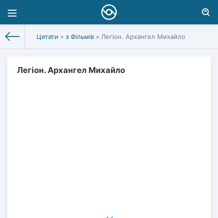
Цитати
»
з Фільмів
» Легіон. Архангел Михайло
Легіон. Архангел Михайло