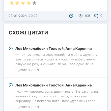
27-01-2024, 20:22
105
0
СХОЖІ ЦИТАТИ
Лев Миколайович Толстой. Анна Кареніна
— припустимо, ти одружений, ти любиш дружину,
але ти захопився іншою жінкою... — вибач, але я
рішуче не розумію цього, як би... все одно як не
(цитати з книг)
Лев Миколайович Толстой. Анна Кареніна
туди! — говорила вона, дивлячись у тінь вагона, на
змішаний з вугіллям пісок... — туди, на саму
середину, і я покараю його і позбудуся всіх і себе.
(цитати з книг)