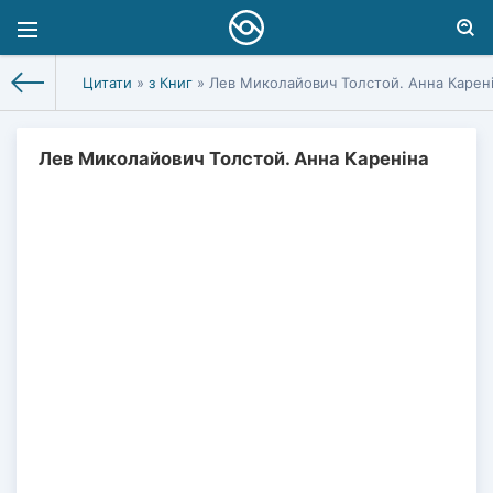
Цитати
»
з Книг
» Лев Миколайович Толстой. Анна Карен
Лев Миколайович Толстой. Анна Кареніна