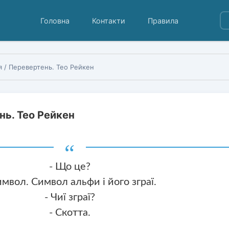
Головна
Контакти
Правила
я / Перевертень. Тео Рейкен
нь. Тео Рейкен
- Що це?
имвол. Символ альфи і його зграї.
- Чиї зграї?
- Скотта.