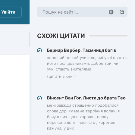
Увійти
СХОЖІ ЦИТАТИ
Бернар Вербер. Таємниця богів
хороший не той учитель, чиї учні стають
його послідовниками. добре той, чиї
учні стають вчителями.
(цитати з книг)
Вінсент Ван Гог. Листи до брата Тео
мені завжди страшенно подобалися
слова дорі:«у мене терпіння вола». я
бачу в них щось хороше, певну
переконаність і чесність ; коротше
кажучи, у цих