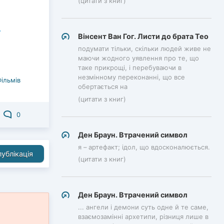
(цитати з книг)
Вінсент Ван Гог. Листи до брата Тео
подумати тільки, скільки людей живе не
маючи жодного уявлення про те, що
таке прикрощі, і перебуваючи в
незмінному переконанні, що все
Фільмів
обертається на
(цитати з книг)
0
Ден Браун. Втрачений символ
я – артефакт; ідол, що вдосконалюється.
ублікація
(цитати з книг)
Ден Браун. Втрачений символ
... ангели і демони суть одне й те саме,
взаємозамінні архетипи, різниця лише в