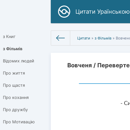
Цитати Ураїнською
з Книг
Цитати
»
з Фільмів
» Вовчен
з Фільмів
Відомих людей
Вовченя / Переверте
Про життя
Про щастя
Про кохання
- С
Про дружбу
Про Мотивацію