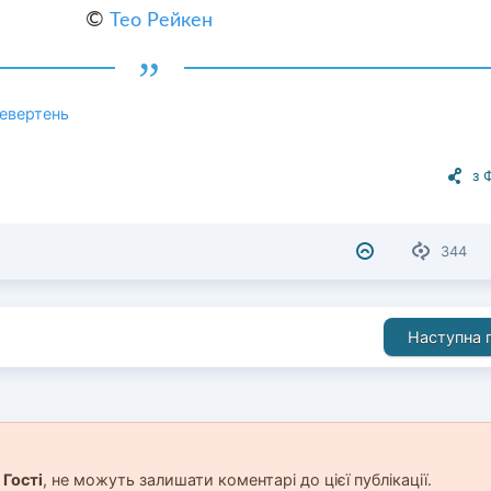
©
Тео Рейкен
ревертень
з 
344
Наступна п
і
Гості
, не можуть залишати коментарі до цієї публікації.