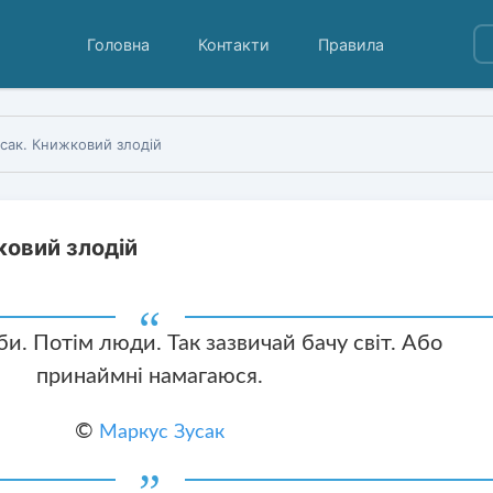
Головна
Контакти
Правила
сак. Книжковий злодій
ковий злодій
и. Потім люди. Так зазвичай бачу світ. Або
принаймні намагаюся.
©
Маркус Зусак