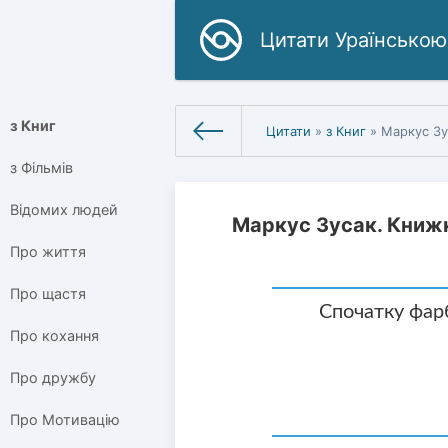
Цитати Ураїнською
з Книг
Цитати
»
з Книг
» Маркус Зу
з Фільмів
Відомих людей
Маркус Зусак. Книж
Про життя
Про щастя
Спочатку фарб
Про кохання
Про дружбу
Про Мотивацію