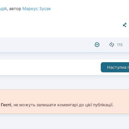
дій
, автор
Маркус Зусак
115
Наступна п
і
Гості
, не можуть залишати коментарі до цієї публікації.