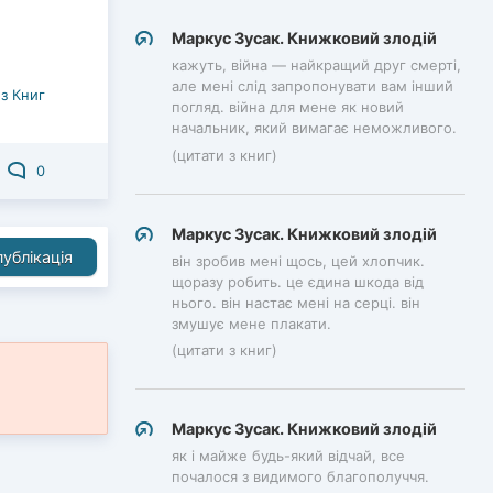
Маркус Зусак. Книжковий злодій
кажуть, війна — найкращий друг смерті,
але мені слід запропонувати вам інший
з Книг
погляд. війна для мене як новий
начальник, який вимагає неможливого.
(цитати з книг)
0
Маркус Зусак. Книжковий злодій
ублікація
він зробив мені щось, цей хлопчик.
щоразу робить. це єдина шкода від
нього. він настає мені на серці. він
змушує мене плакати.
(цитати з книг)
Маркус Зусак. Книжковий злодій
як і майже будь-який відчай, все
почалося з видимого благополуччя.