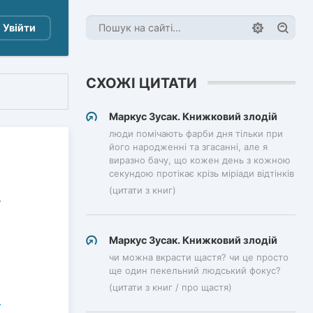
Увійти
СХОЖІ ЦИТАТИ
Маркус Зусак. Книжковий злодій
люди помічають фарби дня тільки при
його народженні та згасанні, але я
виразно бачу, що кожен день з кожною
секундою протікає крізь міріади відтінків
(цитати з книг)
Маркус Зусак. Книжковий злодій
чи можна вкрасти щастя? чи це просто
ще один пекельний людський фокус?
(цитати з книг / про щастя)