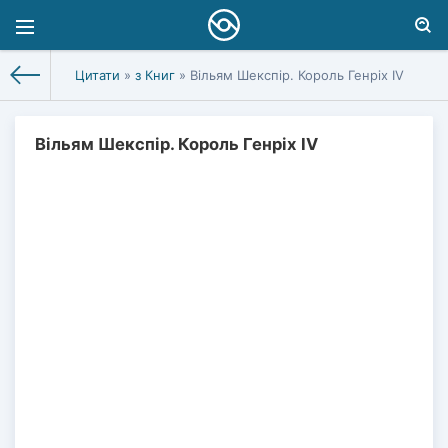
Цитати
»
з Книг
» Вільям Шекспір. Король Генріх IV
Вільям Шекспір. Король Генріх IV