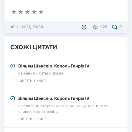
18-11-2021, 09:39
228
0
СХОЖІ ЦИТАТИ
Вільям Шекспір. Король Генріх IV
бажання - батько думки.
(цитати з книг)
Вільям Шекспір. Король Генріх IV
щасливець сторож дрімає на ганку, але немає
спокою голові в вінці.
(цитати з книг)