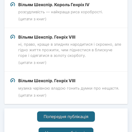
Вільям Шекспір. Король Генріх IV
розсудливість — найкраща риса хоробрості.
(цитати з книг)
Вільям Шекспір. Генріх VIII
ні, право, краще в злиднях народитися і скромно, але
гідно життя прожити, чим піднестися в блискуче
горе і одягатися в золоту скорботу.
(цитати з книг)
Вільям Шекспір. Генріх VIII
музика чарівною владою гонить думки про нещастя.
(цитати з книг)
Попередня публікація