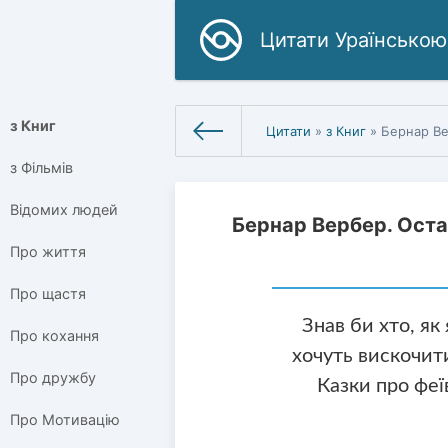
Цитати Ураїнською
з Книг
Цитати
»
з Книг
» Бернар Ве
з Фільмів
Відомих людей
Бернар Вербер. Оста
Про життя
Про щастя
Знав би хто, як
Про кохання
хочуть вискочити
Про дружбу
Казки про фе
Про Мотивацію