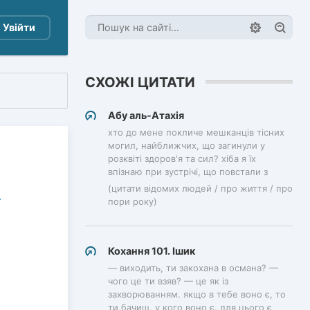
Увійти
СХОЖІ ЦИТАТИ
Абу аль-Атахія
хто до мене покличе мешканців тісних
могил, найближчих, що загинули у
розквіті здоров'я та сил? хіба я їх
впізнаю при зустрічі, що повстали з
(цитати відомих людей / про життя / про
пори року)
Кохання 101. Ішик
— виходить, ти закохана в османа? —
чого це ти взяв? — це як із
захворюванням. якщо в тебе воно є, то
ти бачиш, у кого воно є. для цього є