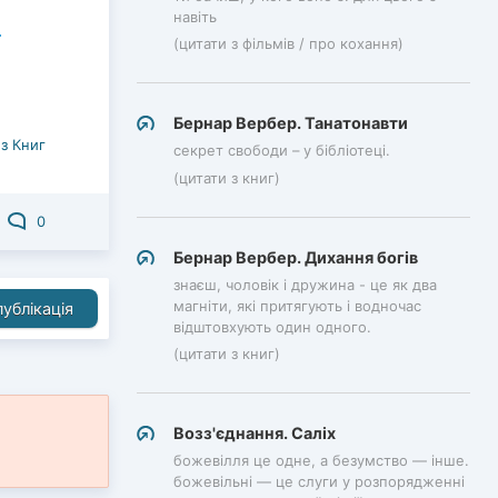
навіть
(цитати з фільмів / про кохання)
Бернар Вербер. Танатонавти
з Книг
секрет свободи – у бібліотеці.
(цитати з книг)
0
Бернар Вербер. Дихання богів
знаєш, чоловік і дружина - це як два
магніти, які притягують і водночас
ублікація
відштовхують один одного.
(цитати з книг)
Возз'єднання. Саліх
божевілля це одне, а безумство — інше.
божевільні — це слуги у розпорядженні