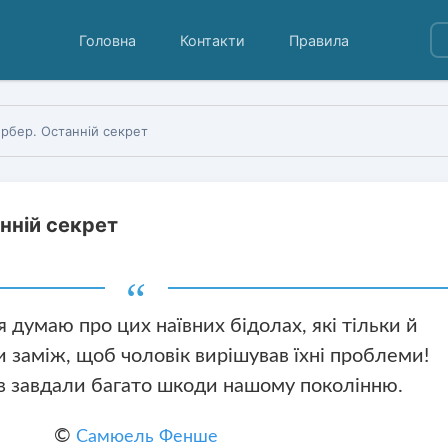
Головна
Контакти
Правила
рбер. Останній секрет
нній секрет
 я думаю про цих наївних бідолах, які тільки й
 заміж, щоб чоловік вирішував їхні проблеми!
їв завдали багато шкоди нашому поколінню.
©
Самюель Фенше