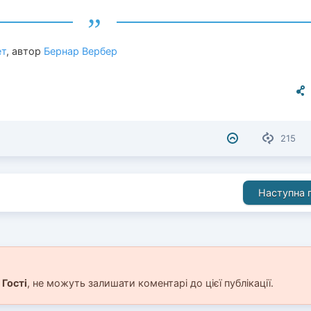
ет
, автор
Бернар Вербер
215
Наступна п
і
Гості
, не можуть залишати коментарі до цієї публікації.