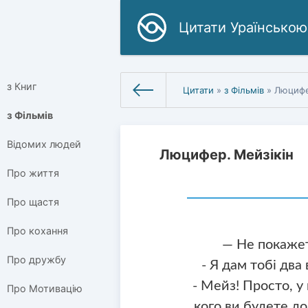
Цитати Ураїнською
з Книг
Цитати
»
з Фільмів
» Люцифе
з Фільмів
Відомих людей
Люцифер. Мейзікін
Про життя
Про щастя
Про кохання
— Не покажет
Про дружбу
- Я дам тобі два 
- Мейз! Просто, у 
Про Мотивацію
кого ви будете до