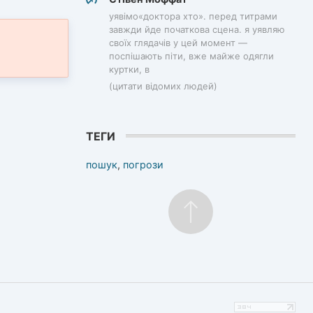
уявімо«доктора хто». перед титрами
завжди йде початкова сцена. я уявляю
своїх глядачів у цей момент —
поспішають піти, вже майже одягли
куртки, в
(цитати відомих людей)
ТЕГИ
пошук
,
погрози