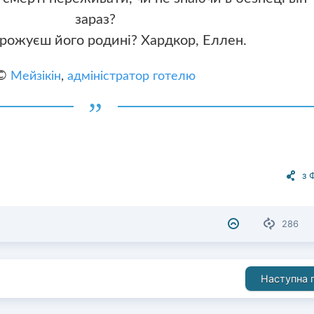
зараз?
грожуєш його родині? Хардкор, Еллен.
©
Мейзікін
,
адміністратор готелю
з 
286
Наступна п