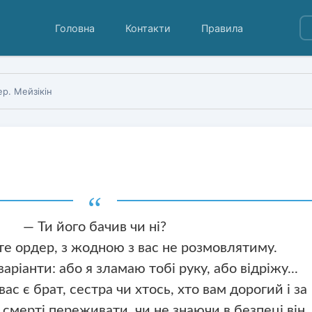
Головна
Контакти
Правила
р. Мейзікін
— Ти його бачив чи ні?
е ордер, з жодною з вас не розмовлятиму.
варіанти: або я зламаю тобі руку, або відріжу...
вас є брат, сестра чи хтось, хто вам дорогий і за
 смерті переживати, чи не знаючи в безпеці він