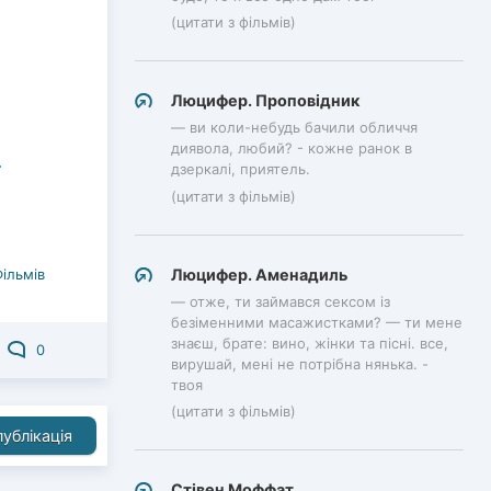
(цитати з фільмів)
Люцифер. Проповідник
— ви коли-небудь бачили обличчя
диявола, любий? - кожне ранок в
дзеркалі, приятель.
(цитати з фільмів)
Люцифер. Аменадиль
Фільмів
— отже, ти займався сексом із
безіменними масажистками? — ти мене
знаєш, брате: вино, жінки та пісні. все,
0
вирушай, мені не потрібна нянька. -
твоя
(цитати з фільмів)
ублікація
Стівен Моффат