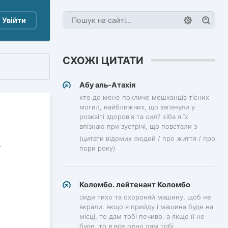
Увійти
СХОЖІ ЦИТАТИ
Абу аль-Атахія
хто до мене покличе мешканців тісних
могил, найближчих, що загинули у
розквіті здоров'я та сил? хіба я їх
впізнаю при зустрічі, що повстали з
(цитати відомих людей / про життя / про
пори року)
Коломбо. лейтенант Коломбо
сиди тихо та охороняй машину, щоб не
вкрали. якщо я прийду і машина буде на
місці, то дам тобі печиво. а якщо її не
буде, то я все одно дам тобі